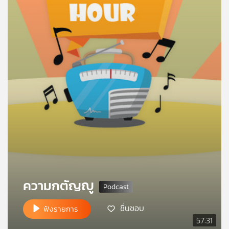
คุณ
เพลง
บทความ
ข่าว
และ
กิจกรรม
เกี่ยว
ความกตัญญู
กับ
เรา
ชื่นชอบ
ฟังรายการ
57:31