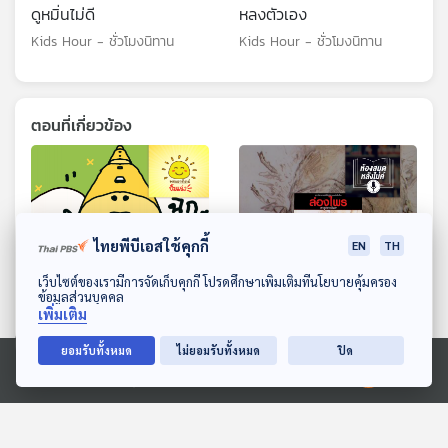
ดูหมิ่นไม่ดี
หลงตัวเอง
Kids Hour - ชั่วโมงนิทาน
Kids Hour - ชั่วโมงนิทาน
ตอนที่เกี่ยวข้อง
ไทยพีบีเอสใช้คุกกี้
EN
TH
ดาวน์โหลด Thai PBS Podcast Application
เว็บไซต์ของเรามีการจัดเก็บคุกกี้ โปรดศึกษาเพิ่มเติมที่นโยบายคุ้มครอง
ข้อมูลส่วนบุคคล
57:31
57:31
เพิ่มเติม
EP. 2059: ทำไมรถไฟถึง
EP. 7: ล่องไพร เทวรูปชาว
ยอมรับทั้งหมด
ไม่ยอมรับทั้งหมด
ปิด
เรียกว่ารถไฟ
อินคา
Ⓒ 2020 องค์การกระจายเสียงและแพร่ภาพสาธารณะแห่งประเทศไทย
พระอาทิตย์ยิ้มแฉ่ง
ห้องสมุดหลังไมค์