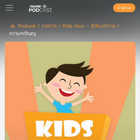
เข้าสู่ระบบ
Podcast /
รายการ /
Kids Hour - ชั่วโมงนิทาน /
ความกตัญญู
Podcast
เพล
ย์
ลิ
สต์
แนะนำ
เพล
ย์
ลิ
สต์
ของ