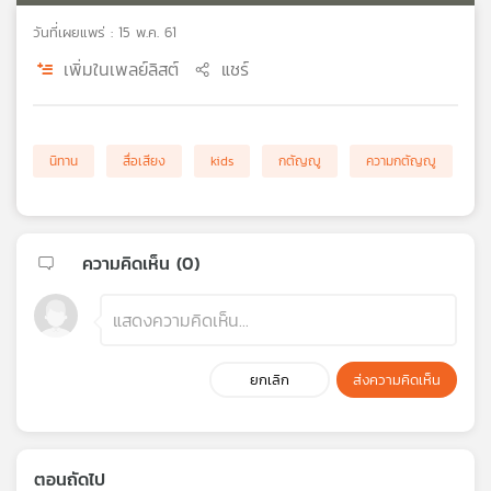
เครือ
วันที่เผยแพร่ : 15 พ.ค. 61
ข่าย
เพิ่มในเพลย์ลิสต์
แชร์
วิทยุ
ไทย
พี
บี
นิทาน
สื่อเสียง
kids
กตัญญู
ความกตัญญู
เอส
แผนที่
ความคิดเห็น (
0
)
วิทยุ
เครือ
ข่าย
ยกเลิก
ส่งความคิดเห็น
ตอนถัดไป