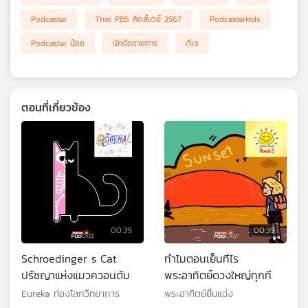
เครือ
Podcaster
Thai PBS คิดส์เดย์ 2567
Podcasterkids
ข่าย
Podcaster น้อย
นักจัดรายการ
ดีเจ
วิทยุ
ไทย
พี
บี
เอส
ตอนที่เกี่ยวข้อง
แผนที่
วิทยุ
เครือ
ข่าย
00:39
00:39
Schroedinger s Cat
ทำไมตอนเย็นทีไร
ปรัชญาแห่งแมวควอนตัม
พระอาทิตย์ดวงใหญ่ทุกที
Eureka ท่องโลกวิทยาการ
พระอาทิตย์ยิ้มแฉ่ง