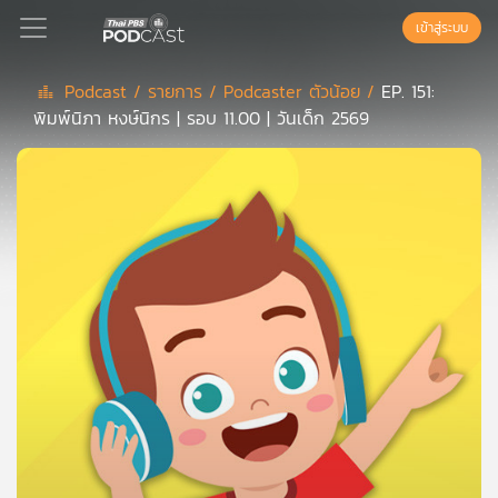
เข้าสู่ระบบ
Podcast /
รายการ /
Podcaster ตัวน้อย /
EP. 151:
พิมพ์นิภา หงษ์นิกร | รอบ 11.00 | วันเด็ก 2569
Podcast
เพล
ย์
ลิ
สต์
แนะนำ
เพล
ย์
ลิ
สต์
ของ