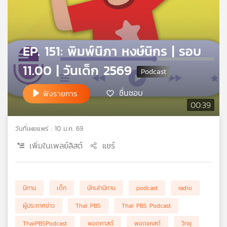
คุณ
เพลง
EP. 151: พิมพ์นิภา หงษ์นิกร | รอบ
11.00 | วันเด็ก 2569
บทความ
ชื่นชอบ
ฟังรายการ
00:39
ข่าว
และ
วันที่เผยแพร่ : 10 ม.ค. 69
กิจกรรม
เพิ่มในเพลย์ลิสต์
แชร์
เกี่ยว
นิทาน
เด็ก
นักเล่านิทาน
podcast
radio
กับ
เรา
ผู้ประกาศข่าว
Thai PBS
Thai PBS Podcast
ThaiPBSPodcast
พอดคาสต์
พอดแคสต์
วิทยุ