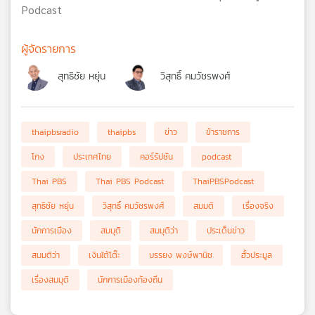
Podcast
ผู้จัดรายการ
สุทธิชัย หยุ่น
วิสุทธิ์ คมวัชรพงศ์
thaipbsradio
thaipbs
ข่าว
ข้าราชการ
โกง
ประเทศไทย
คอร์รัปชัน
podcast
Thai PBS
Thai PBS Podcast
ThaiPBSPodcast
สุทธิชัย หยุ่น
วิสุทธิ์ คมวัชรพงศ์
สมมติ
เรื่องจริง
นักการเมือง
สมมุติ
สมมุติว่า
ประเด็นข่าว
สมมติว่า
เงินใต้โต๊ะ
บรรยง พงษ์พานิช
ฮั้วประมูล
เรื่องสมมุติ
นักการเมืองท้องถิ่น