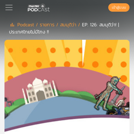
เข้าสู่ระบบ
Podcast /
รายการ /
สมมุติว่า /
EP. 126: สมมุติว่า! |
ประเทศไทยไม่มีโกง !!
Podcast
เพล
ย์
ลิ
สต์
แนะนำ
เพล
ย์
ลิ
สต์
ของ