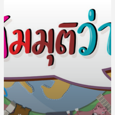
คุณ
เพลง
บทความ
ข่าว
และ
กิจกรรม
เกี่ยว
กับ
เรา