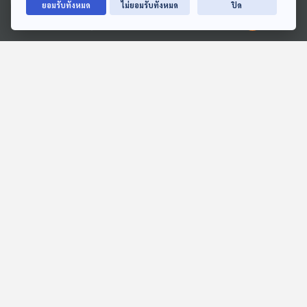
ยอมรับทั้งหมด
ไม่ยอมรับทั้งหมด
ปิด
Ⓒ 2020 องค์การกระจายเสียงและแพร่ภาพสาธารณะแห่งประเทศไทย
01:08:09
01:08:09
EP. 736: อยากมีหุ้นส่วนทำ
EP. 163: ณัฏฐา | รอบ
ธุรกิจ จำเป็นต้องรู้เรื่องอะไร
13.00 | วันเด็ก 2569
บ้าง ?
เศรษฐกิจติดบ้าน
Podcaster ตัวน้อย
01:08:09
01:08:09