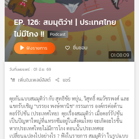
เครือ
ข่าย
EP. 126: สมมุติว่า! | ประเทศไทย
วิทยุ
ไทย
ไม่มีโกง !!
พี
บี
ชื่นชอบ
ฟังรายการ
เอส
01:08:09
วันที่เผยแพร่ : 01 มิ.ย. 69
แผนที่
วิทยุ
เพิ่มในเพลย์ลิสต์
แชร์
เครือ
ข่าย
คุยกันแบบสมมุติว่า กับ สุทธิชัย หยุ่น, วิสุทธิ์ คมวัชรพงศ์ และ
แขกรับเชิญ "บรรยง พงษ์พานิช" กรรมการ องค์กรต่อต้าน
คอร์รัปชัน (ประเทศไทย) คุยเรื่องสมมุติว่า เมื่อคอร์รัปชัน
เป็นปัญหาใหญ่ที่แทรกซึมอยู่ในสังคมไทย จะเกิดอะไรขึ้น
หากประเทศไทยไม่มีการโกง ตอนนั้นประเทศจะ
เปลี่ยนแปลงไปอย่างไร ? ฟังในรายการ สมมุติว่า ในรูปแบบ