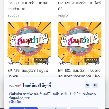
EP. 127: สมมุติว่า! | ไทยจะ
EP. 128: สมมุติว่า! | ไม่มีฟรี
รวยด้วย AI
ทีวี
สมมุติว่า
สมมุติว่า
01:08:09
01:08:09
EP. 129: สมมุติว่า! | รัฐแพ้
EP. 130: สมมุติว่า! | จับโกง
มาเฟีย
สอบข้าราชการท้องถิ่นไม่ได้
สมมุติว่า
สมมุติว่า
ไทยพีบีเอสใช้คุกกี้
EN
TH
ดาวน์โหลด Thai PBS Podcast Application
เว็บไซต์ของเรามีการจัดเก็บคุกกี้ โปรดศึกษาเพิ่มเติมที่นโยบายคุ้มครอง
ข้อมูลส่วนบุคคล
เพิ่มเติม
ตอนที่เกี่ยวข้อง