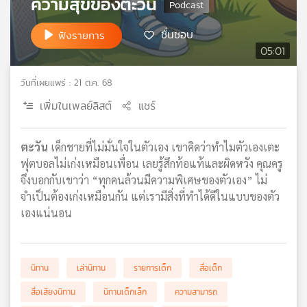
ความสุขของตะวัน
เครือ
ข่าย
ชื่นชอบ
ฟังรายการ
วิทยุ
05:01
ไทย
พี
วันที่เผยแพร่ : 21 ต.ค. 68
บี
เพิ่มในเพลย์ลิสต์
แชร์
เอส
ตะวัน
เด็กชายที่ไม่มั่นใจในตัวเอง เขาคิดว่าทำไมตัวเองเตะ
แผนที่
ฟุตบอลไม่เก่งเหมือนเพื่อน เลยรู้สึกท้อแท้และผิดหวัง คุณครู
วิทยุ
จึงบอกกับเขาว่า “ทุกคนล้วนมีความพิเศษของตัวเอง” ไม่
เครือ
จำเป็นต้องเก่งเหมือนกัน แต่เรามีสิ่งที่ทำได้ดีในแบบของตัว
ข่าย
เองแน่นอน
นิทาน
เล่านิทาน
รายการเด็ก
สื่อเด็ก
สื่อเสียงนิทาน
นิทานเด็กเล็ก
ความสามารถ