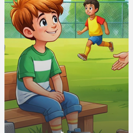
คุณ
เพลง
บทความ
ข่าว
และ
กิจกรรม
เกี่ยว
กับ
เรา