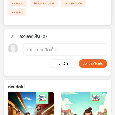
ความถนัด
ไม่มั่นใจในตัวเอง
นิทานก่อนนอน
ความเก่ง
ความคิดเห็น (
0
)
ยกเลิก
ส่งความคิดเห็น
ตอนถัดไป