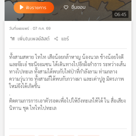
ชื่นชอบ
เครือ
ฟังรายการ
ข่าย
06:45
วิทยุ
ไทย
วันที่เผยแพร่ : 07 ก.ค. 69
พี
เพิ่มในเพลย์ลิสต์
แชร์
บี
เอส
ทั้งสามสหาย ไทไท เสือน้อยกล้าหาญ น้องนวล ช้างน้อยใจดี
และจ๊ะเอ๋ ชะนีจอมซน ได้เดินทางไปอีกฝั่งลำธาร ระหว่างเส้น
แผนที่
ทางไปทะเล ทั้งสามได้พบกับไฟป่าที่กำลังลาม ท่ามกลาง
วิทยุ
ความวุ่นวาย ทั้งสามก็ได้พบกับกวางผา และเต่าปูลู มิตรภาพ
เครือ
ใหม่จึงได้เกิดขึ้น
ข่าย
.
ติดตามการการเอาตัวรอดเพื่อไปให้ถึงทะเลให้ได้ ใน สื่อเสียง
นิทาน ชุด ไทไทไปทะเล