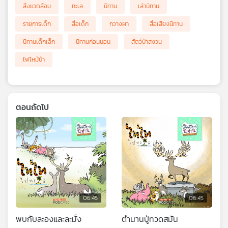
สิ่งแวดล้อม
ทะเล
นิทาน
เล่านิทาน
รายการเด็ก
สื่อเด็ก
กวางผา
สื่อเสียงนิทาน
นิทานเด็กเล็ก
นิทานก่อนนอน
สัตว์ป่าสงวน
ไฟไหม้ป่า
ตอนถัดไป
06:45
06:45
พบกับละองและละมั่ง
ตำนานปู่ทวดสมัน