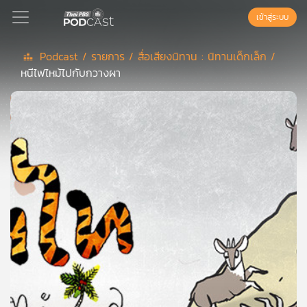
เข้าสู่ระบบ
Podcast /
รายการ /
สื่อเสียงนิทาน : นิทานเด็กเล็ก /
หนีไฟไหม้ไปกับกวางผา
Podcast
เพล
ย์
ลิ
สต์
แนะนำ
เพล
ย์
ลิ
สต์
ของ