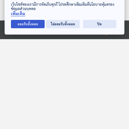
ดาวน์โหลด Thai PBS Podcast Application
เว็บไซต์ของเรามีการจัดเก็บคุกกี้ โปรดศึกษาเพิ่มเติมที่นโยบายคุ้มครอง
ข้อมูลส่วนบุคคล
เพิ่มเติม
ยอมรับทั้งหมด
ไม่ยอมรับทั้งหมด
ปิด
06:45
06:45
Ⓒ 2020 องค์การกระจายเสียงและแพร่ภาพสาธารณะแห่งประเทศไทย
EP. 193: ลมทะเลและเสียง
EP. 222: ปลาคาร์ป ศิลปะที่
ถอนใจ
มีชีวิต
ทีละเรื่อง ทีละภาพ
นานาสัตว์สารพัดเสียง
06:45
06:45
EP. 2013: ชุดเกราะ...ของพี่
EP. 5: ล่องไพร ผีตอง
จระเข้
เหลืองคนสุดท้าย