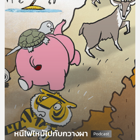
คุณ
เพลง
บทความ
ข่าว
และ
กิจกรรม
เกี่ยว
กับ
เรา
หนีไฟไหม้ไปกับกวางผา