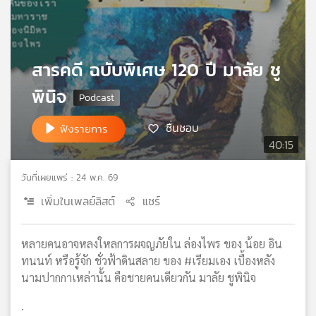
เครือ
ข่าย
วิทยุ
ไทย
สารคดี ฉบับพิเศษ 120 ปี มาลัย ชู
พี
พินิจ
บี
เอส
ชื่นชอบ
ฟังรายการ
40:15
แผนที่
วิทยุ
วันที่เผยแพร่ : 24 พ.ค. 69
เครือ
เพิ่มในเพลย์ลิสต์
แชร์
ข่าย
หลายคนอาจหลงใหลการผจญภัยใน ล่องไพร ของ น้อย อิน
ทนนท์ หรือรู้จัก ชั่วฟ้าดินสลาย ของ #เรียมเอง เบื้องหลัง
นามปากกาเหล่านั้น คือชายคนเดียวกัน มาลัย ชูพินิจ
.