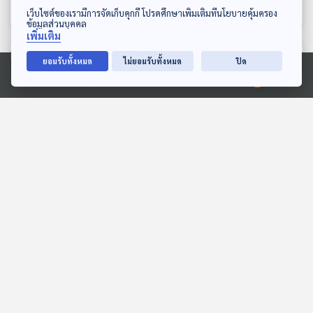
ห้องสมุดหลังไมค์
ห้องสมุดหลังไมค์
ดาวน์โหลด Thai PBS Podcast Application
เว็บไซต์ของเรามีการจัดเก็บคุกกี้ โปรดศึกษาเพิ่มเติมที่นโยบายคุ้มครอง
ข้อมูลส่วนบุคคล
เพิ่มเติม
ตอนที่เกี่ยวข้อง
ยอมรับทั้งหมด
ไม่ยอมรับทั้งหมด
ปิด
Ⓒ 2020 องค์การกระจายเสียงและแพร่ภาพสาธารณะแห่งประเทศไทย
40:15
40:15
EP. 192: หนูผี สัตว์ตัวน้อยที่
EP. 1988: ทากกับหอยทาก
ไม่ใช่หนูและไม่ใช่ผี
ต่างกันอย่างไรนะ
นานาสัตว์สารพัดเสียง
พระอาทิตย์ยิ้มแฉ่ง