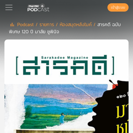
เข้าสู่ระบบ
Podcast /
รายการ /
ห้องสมุดหลังไมค์ /
สารคดี ฉบับ
พิเศษ 120 ปี มาลัย ชูพินิจ
Podcast
เพล
ย์
ลิ
สต์
แนะนำ
เพล
ย์
ลิ
สต์
ของ