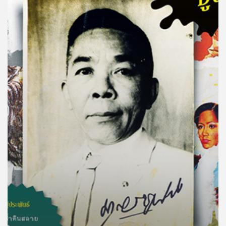
คุณ
เพลง
บทความ
ข่าว
และ
กิจกรรม
เกี่ยว
กับ
เรา