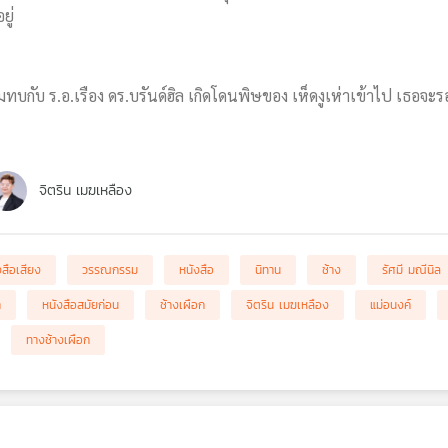
ยู่
บกับ ร.อ.เรือง ดร.บรันด์ฮิล เกิดโดนพิษของ เห็ดงูเห่าเข้าไป เธอจะร
จิตริน เมฆเหลือง
งสือเสียง
วรรณกรรม
หนังสือ
นิทาน
ช้าง
รัศมี มณีนิล
า
หนังสือสมัยก่อน
ช้างเผือก
จิตริน เมฆเหลือง
แม่อนงค์
ทางช้างเผือก