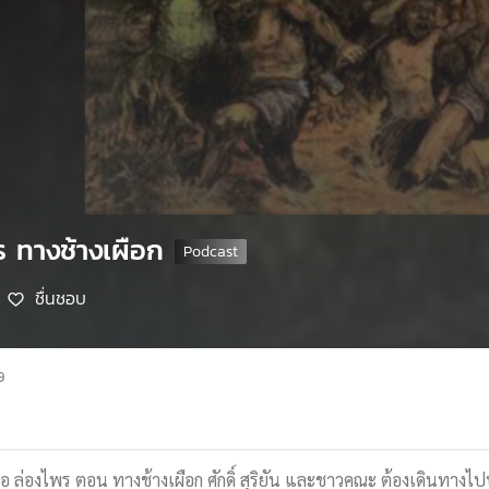
ร ทางช้างเผือก
ชื่นชอบ
9
 ล่องไพร ตอน ทางช้างเผือก ศักดิ์ สุริยัน และชาวคณะ ต้องเดินทางไปปร