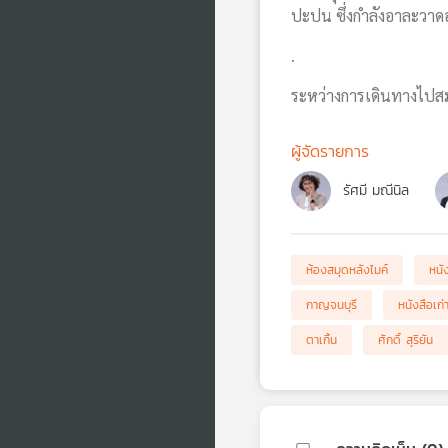
ปะปน ซึ่งกำลังอาละวาดอ
.
ระหว่างการเดินทางไปสมท
ผู้จัดรายการ
รัศมี มณีนิล
ห้องสมุดหลังไมค์
หนั
กาญจนบุรี
หนังสือเก่
ตาเกิ้น
ศักดิ์ สุริยัน