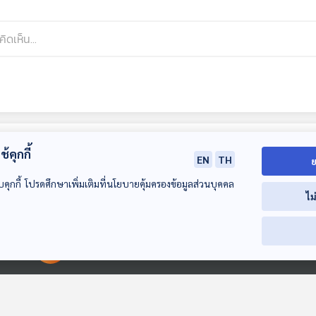
้คุกกี้
EN
TH
ย
บคุกกี้ โปรดศึกษาเพิ่มเติมที่นโยบายคุ้มครองข้อมูลส่วนบุคคล
ไม
00:00:00
00:00:00
43:04
43:04
4
EP. 2: สารคดี ฉบับ
EP. 1: ล่องไพร ผีตอง
EP. 2: ล่องไพร
พิเศษ 120 ปี มาลัย
เหลืองคนสุดท้าย
องเหลืองคนสุด
ชูพินิจ