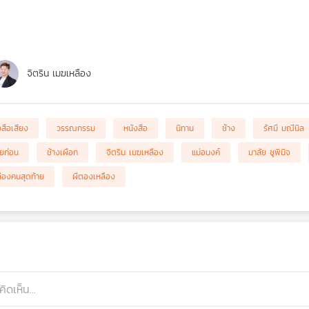
จิตริน เมฆเหลือง
งสือเสียง
วรรณกรรม
หนังสือ
นิทาน
ช้าง
รัศมี มณีนิล
ัยก่อน
ช้างเผือก
จิตริน เมฆเหลือง
แม่อนงค์
มาลัย ชูพินิจ
ืองคนสุดท้าย
ผีตองเหลือง