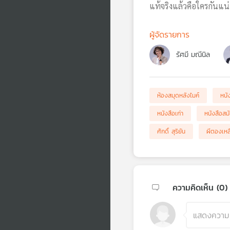
แท้จริงแล้วคือใครกันแน่
ผู้จัดรายการ
รัศมี มณีนิล
ห้องสมุดหลังไมค์
หนั
หนังสือเก่า
หนังสือสม
ศักดิ์ สุริยัน
ผีตองเหล
ความคิดเห็น (
0
)