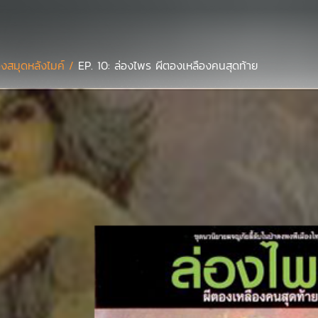
องสมุดหลังไมค์ /
EP. 10: ล่องไพร ผีตองเหลืองคนสุดท้าย