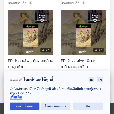
ห้องสมุดหลังไมค์
ห้องสมุดหลังไมค์
45:42
45:42
EP. 1: ล่องไพร ผีตองเหลือง
EP. 2: ล่องไพร ผีตอง
คนสุดท้าย
เหลืองคนสุดท้าย
ห้องสมุดหลังไมค์
ห้องสมุดหลังไมค์
ไทยพีบีเอสใช้คุกกี้
EN
TH
ดาวน์โหลด Thai PBS Podcast Application
เว็บไซต์ของเรามีการจัดเก็บคุกกี้ โปรดศึกษาเพิ่มเติมที่นโยบายคุ้มครอง
ข้อมูลส่วนบุคคล
ตอนที่เกี่ยวข้อง
เพิ่มเติม
ยอมรับทั้งหมด
ไม่ยอมรับทั้งหมด
ปิด