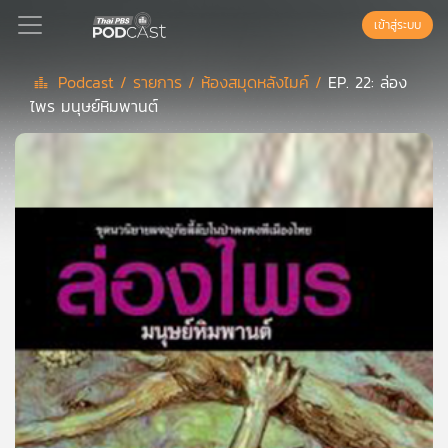
เข้าสู่ระบบ
Podcast /
รายการ /
ห้องสมุดหลังไมค์ /
EP. 22: ล่อง
ไพร มนุษย์หิมพานต์
Podcast
เพล
ย์
ลิ
สต์
แนะนำ
เพล
ย์
ลิ
สต์
ของ