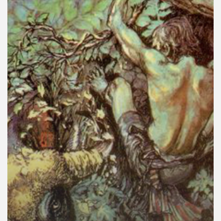
คุณ
เพลง
บทความ
ข่าว
และ
กิจกรรม
เกี่ยว
กับ
เรา