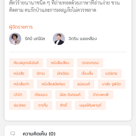
สัตว์ร้ายนานาชนิด ๆ ที่ถ่ายทอดด้วยภาษาที่อ่านง่าย ชวน
ติดตาม คนรักป่าและการผจญภัยไม่ควรพลาด
ผู้จัดรายการ
รัศมี มณีนิล
จิตริน เมฆเหลือง
ห้องสมุดหลังไมค์
หนังสือเสียง
วรรณกรรม
หนังสือ
นิทาน
นักเขียน
เรื่องสั้น
นวนิยาย
หนังสือเก่า
หนังสือสมัยก่อน
แม่อนงค์
มาลัย ชูพินิจ
เจ้าป่า
เรียมเอง
น้อย อินทนนท์
ป่าดงพงพี
ล่องไพร
ตาเกิ้น
ศักดิ์
มนุษย์หิมพานต์
ความคิดเห็น (
0
)