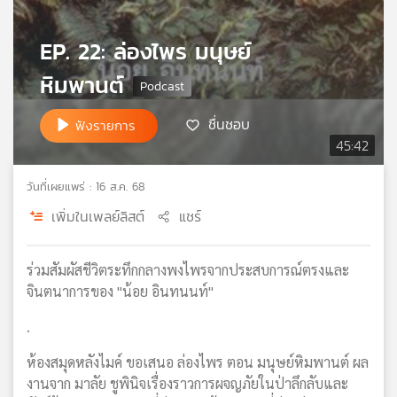
เครือ
ข่าย
EP. 22: ล่องไพร มนุษย์
วิทยุ
หิมพานต์
ไทย
พี
บี
ชื่นชอบ
ฟังรายการ
เอส
45:42
วันที่เผยแพร่ : 16 ส.ค. 68
แผนที่
เพิ่มในเพลย์ลิสต์
แชร์
วิทยุ
เครือ
ข่าย
ร่วมสัมผัสชีวิตระทึกกลางพงไพรจากประสบการณ์ตรงและ
จินตนาการของ "น้อย อินทนนท์"
.
ห้องสมุดหลังไมค์ ขอเสนอ ล่องไพร ตอน มนุษย์หิมพานต์ ผล
งานจาก มาลัย ชูพินิจเรื่องราวการผจญภัยในป่าลึกลับและ