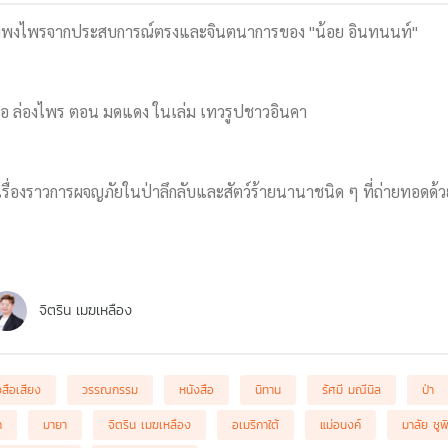
กลางพงไพรจากประสบการณ์ตรงและจินตนาการของ "น้อย อินทนนท์"
นอ ล่องไพร ตอน มดแดง ในเล่ม เทวรูปชาวอินคา
เรื่องราวการผจญภัยในป่าลึกลับและสัตว์ร้ายนานาชนิด ๆ ที่ถ่ายทอดด
จิตริน เมฆเหลือง
งสือเสียง
วรรณกรรม
หนังสือ
นิทาน
รัศมี มณีนิล
ป่า
า
มายา
จิตริน เมฆเหลือง
อเมริกาใต้
แม่อนงค์
มาลัย ชูพ