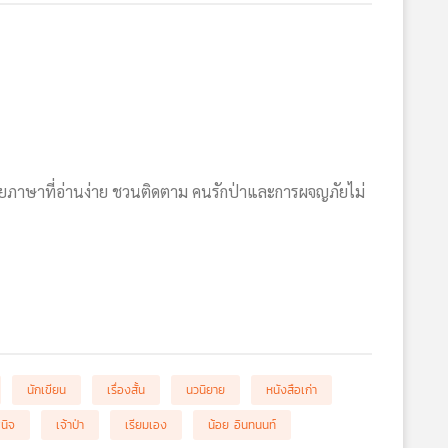
้วยภาษาที่อ่านง่าย ชวนติดตาม คนรักป่าและการผจญภัยไม่
นักเขียน
เรื่องสั้น
นวนิยาย
หนังสือเก่า
ินิจ
เจ้าป่า
เรียมเอง
น้อย อินทนนท์