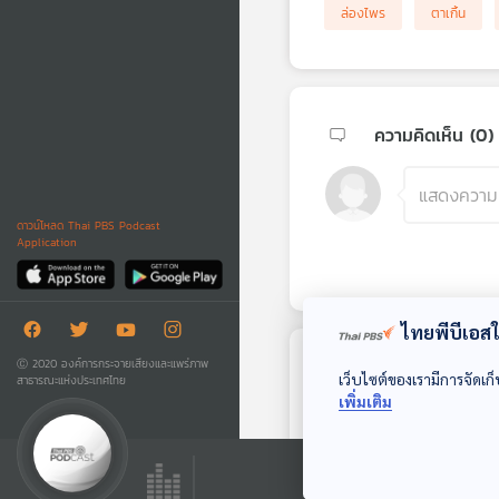
ล่องไพร
ตาเกิ้น
ความคิดเห็น (
0
)
ดาวน์โหลด Thai PBS Podcast
Application
ไทยพีบีเอสใช
Ⓒ 2020 องค์การกระจายเสียงและแพร่ภาพ
ตอนถัดไป
เว็บไซต์ของเรามีการจัดเก็
สาธารณะแห่งประเทศไทย
เพิ่มเติม