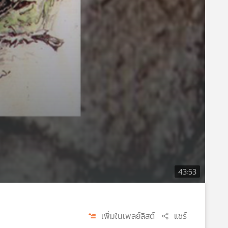
43:53
เพิ่มในเพลย์ลิสต์
แชร์