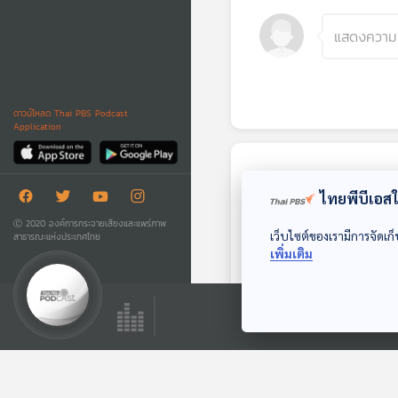
ดาวน์โหลด Thai PBS Podcast
Application
ตอนถัดไป
ไทยพีบีเอสใช
Ⓒ 2020 องค์การกระจายเสียงและแพร่ภาพ
เว็บไซต์ของเรามีการจัดเก็
สาธารณะแห่งประเทศไทย
เพิ่มเติม
01:01:59
EP. 82: "โอป้า รู้แจ้ง"
Kyutae Oppa ถึงคิว
ธรรม - Kyutae
Made My Day วันนี้ดี