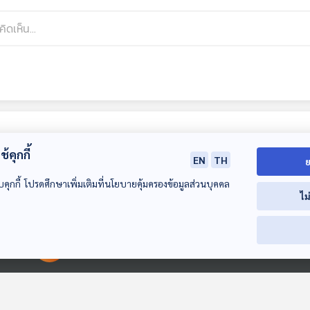
้คุกกี้
EN
TH
ย
บคุกกี้ โปรดศึกษาเพิ่มเติมที่นโยบายคุ้มครองข้อมูลส่วนบุคคล
ไม
01:01:59
01:01:59
01:0
00:00:00
00:00:00
EP. 83: การจากลา
EP. 84: ธรรมชาติ
EP. 85: ใช้ชีวิตให
อย่างสมบูรณ์…มีจริง
บอกอะไรผ่านใจพี่ติ๊ก
ความสุขดุจ(คุ
ไหม ? - วิลาวัณย์
- ติ๊ก เจษฎาภรณ์
- ดุจดาว วัฒน
Made My Day วันนี้ดี
Made My Day วันนี้ดี
Made My Day วันน