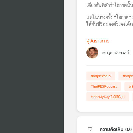
เดียวกันที่คำว่าโอกาสนั้
แต่ในบางครั้ง “โอกาส” 
ให้กับชีวิตของตัวเองได้
ผู้จัดรายการ
สราวุธ เฮ้งสวัสดิ์
thaipbsradio
thaip
ThaiPBSPodcast
พล
MadeMyDayวันนี้ดีที่สุด
ความคิดเห็น (
0
)