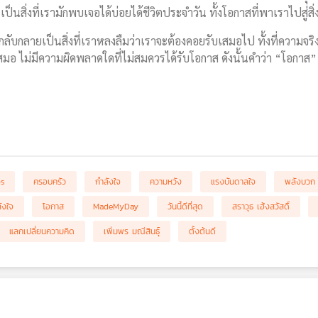
นเป็นสิ่งที่เรามักพบเจอได้บ่อยได้ชีวิตประจำวัน ทั้งโอกาสที่พาเราไปสู่
กลับกลายเป็นสิ่งที่เราหลงลืมว่าเราจะต้องคอยรับเสมอไป ทั้งที่ความจร
เสมอ ไม่มีความผิดพลาดใดที่ไม่สมควรได้รับโอกาส ดังนั้นคำว่า “โอกาส” 
bs
ครอบครัว
กำลังใจ
ความหวัง
แรงบันดาลใจ
พลังบวก
ังใจ
โอกาส
MadeMyDay
วันนี้ดีที่สุด
สราวุธ เฮ้งสวัสดิ์
แลกเปลี่ยนความคิด
เพิ่มพร มณีสินธุ์
ตั้งต้นดี