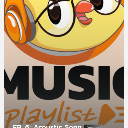
คุณ
เพลง
บทความ
ข่าว
และ
กิจกรรม
เกี่ยว
กับ
เรา
EP. 6: Acoustic Song