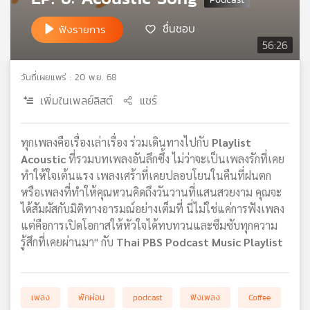
เครือ
ชื่นชอบ
ฟังรายการ
ข่าย
56:26
วิทยุ
ไทย
พี
วันที่เผยแพร่ : 20 พ.ย. 68
บี
เพิ่มในเพลย์ลิสต์
แชร์
เอส
ทุกเพลงคือเรื่องเล่าเรื่อง ร่วมเดินทางไปกับ
Playlist
แผนที่
Acoustic
ที่รวมบทเพลงอันลึกซึ้ง ไม่ว่าจะเป็นเพลงรักที่เคย
วิทยุ
ทำให้ใจเต้นแรง เพลงเศร้าที่เคยปลอบโยนในคืนที่ฝนตก
เครือ
หรือเพลงที่ทำให้คุณหวนคิดถึงวันวานที่แสนสวยงาม คุณจะ
ข่าย
ได้สัมผัสกับมิติทางอารมณ์อย่างเต็มที่ นี่ไม่ใช่แค่การฟังเพลง
แต่คือการเปิดโอกาสให้หัวใจได้ทบทวนและซึมซับทุกความ
รู้สึกที่เคยผ่านมา" กับ
Thai PBS Podcast Music Playlist
เพลง
พักผ่อน
podcast
ฟังเพลง
Coffee