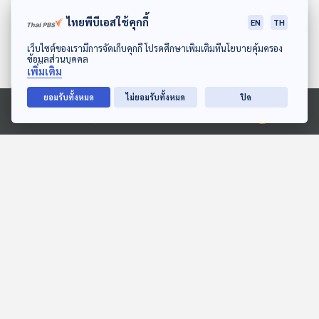
ไทยพีบีเอสใช้คุกกี้
EN
TH
ดาวน์โหลด Thai PBS Podcast Application
เว็บไซต์ของเรามีการจัดเก็บคุกกี้ โปรดศึกษาเพิ่มเติมที่นโยบายคุ้มครอง
ข้อมูลส่วนบุคคล
เพิ่มเติม
ยอมรับทั้งหมด
ไม่ยอมรับทั้งหมด
ปิด
56:26
56:26
Ⓒ 2020 องค์การกระจายเสียงและแพร่ภาพสาธารณะแห่งประเทศไทย
EP. 116: สมมุติว่า! |
EP. 128: ธิณพัฒน์ รัศมี
สงครามยืดเยื้อเกิน 6 เดือน
ไพศาล | รอบ 10.00 | วัน
!!
เด็ก 2569
สมมุติว่า
Podcaster ตัวน้อย