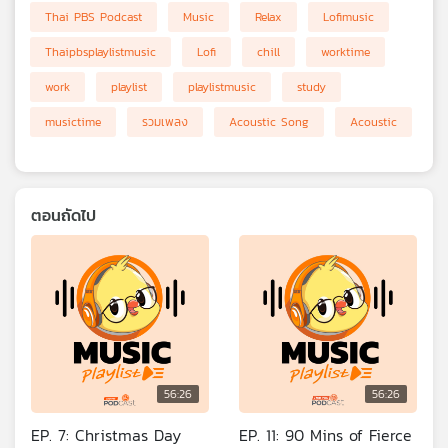
Thai PBS Podcast
Music
Relax
Lofimusic
Thaipbsplaylistmusic
Lofi
chill
worktime
work
playlist
playlistmusic
study
musictime
รวมเพลง
Acoustic Song
Acoustic
ตอนถัดไป
56:26
56:26
EP. 7: Christmas Day
EP. 11: 90 Mins of Fierce