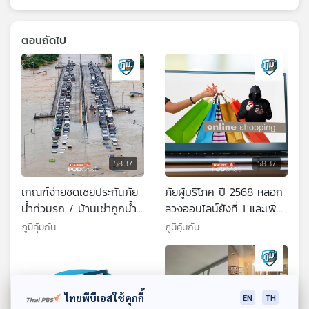
ตอนถัดไป
58:37
58:37
เกณฑ์จ่ายชดเชยประกันภัย
ภัยผู้บริโภค ปี 2568 หลอก
น้ำท่วมรถ / บ้านเช่าถูกน้ำ
ลวงออนไลน์ยังที่ 1 และเพิ่ม
ท่วมใครจะได้รับเงินชดเชย /
มากขึ้น / น้ำมันปลาลดผม
ภูมิคุ้มกัน
ภูมิคุ้มกัน
ความเข้าใจถูกและผิดเกี่ยว
ร่วงได้จริงหรือ
กับบุหรี่
ไทยพีบีเอสใช้คุกกี้
EN
TH