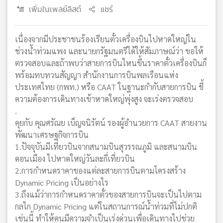
เพิ่มในเพลย์ลิสต์
แชร์
เนื่องจากมีประชาชนร้องเรียนตั๋วเครื่องบินไปหาดใหญ่ใน
ช่วงน้ำท่วมแพง และนายกรัฐมนตรีได้ให้สัมภาษณ์ว่า ขอให้
ตรวจสอบและถ้าพบว่าสายการบินไหนขึ้นราคาตั๋วเครื่องบินก็
พร้อมทบทวนสัญญา สำนักงานการบินพลเรือนแห่ง
ประเทศไทย (กพท.) หรือ CAAT ในฐานะกำกับสายการบิน ชี้
ความต้องการเดินทางเข้าหาดใหญ่พุ่งสูง จะเร่งตรวจสอบ
.
คุยกับ คุณศรัณย เบ็ญจนิรัตน์ รองผู้อำนวยการ CAAT สายงาน
พัฒนาเศรษฐกิจการบิน
1.ปัจจุบันมีเที่ยวบินจากสนามบินสุวรรณภูมิ และสนามบิน
ดอนเมือง ไปหาดใหญ่วันละกี่เที่ยวบิน
2.การกำหนดราคาของแต่ละสายการบินตามโครงสร้าง
Dynamic Pricing เป็นอย่างไร
3.ถึงแม้ว่าการกำหนดราคาตั๋วของสายการบินจะเป็นไปตาม
กลไก Dynamic Pricing แต่ในสถานการณ์น้ำท่วมที่ไม่ปกติ
เช่นนี้ ทำให้คนมีความจำเป็นเร่งด่วนเพื่อเดินทางไปช่วย