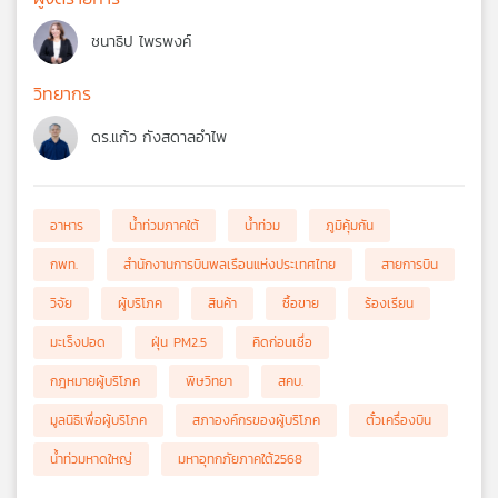
ชนาธิป ไพรพงค์
วิทยากร
ดร.แก้ว กังสดาลอำไพ
อาหาร
น้ำท่วมภาคใต้
น้ำท่วม
ภูมิคุ้มกัน
กพท.
สำนักงานการบินพลเรือนแห่งประเทศไทย
สายการบิน
วิจัย
ผู้บริโภค
สินค้า
ซื้อขาย
ร้องเรียน
มะเร็งปอด
ฝุ่น PM2.5
คิดก่อนเชื่อ
กฎหมายผู้บริโภค
พิษวิทยา
สคบ.
มูลนิธิเพื่อผู้บริโภค
สภาองค์กรของผู้บริโภค
ตั๋วเครื่องบิน
น้ำท่วมหาดใหญ่
มหาอุทกภัยภาคใต้2568