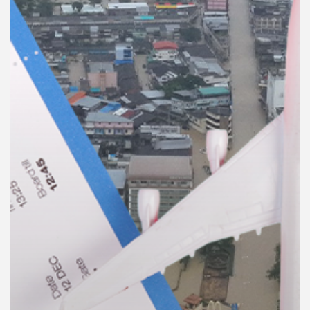
คุณ
เพลง
บทความ
ข่าว
และ
กิจกรรม
เกี่ยว
กับ
เรา