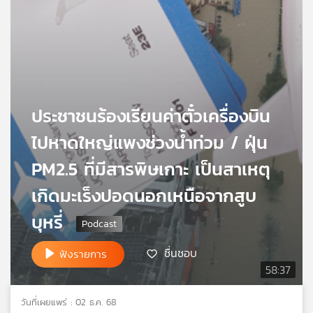
เครือ
ข่าย
วิทยุ
ไทย
พี
บี
เอส
ประชาชนร้องเรียนค่าตั๋วเครื่องบิน
ไปหาดใหญ่แพงช่วงน้ำท่วม / ฝุ่น
แผนที่
PM2.5 ที่มีสารพิษเกาะ เป็นสาเหตุ
วิทยุ
เกิดมะเร็งปอดนอกเหนือจากสูบ
เครือ
ข่าย
บุหรี่
ชื่นชอบ
ฟังรายการ
58:37
วันที่เผยแพร่ : 02 ธ.ค. 68