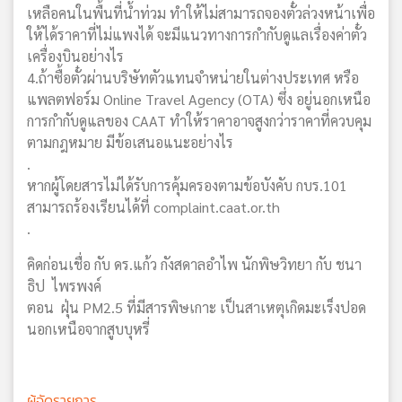
เหลือคนในพื้นที่น้ำท่วม ทำให้ไม่สามารถจองตั๋วล่วงหน้าเพื่อ
ให้ได้ราคาที่ไม่แพงได้ จะมีแนวทางการกำกับดูแลเรื่องค่าตั๋ว
เครื่องบินอย่างไร
4.ถ้าซื้อตั๋วผ่านบริษัทตัวแทนจำหน่ายในต่างประเทศ หรือ
แพลตฟอร์ม Online Travel Agency (OTA) ซึ่ง อยู่นอกเหนือ
การกำกับดูแลของ CAAT ทำให้ราคาอาจสูงกว่าราคาที่ควบคุม
ตามกฎหมาย มีข้อเสนอแนะอย่างไร
.
หากผู้โดยสารไม่ได้รับการคุ้มครองตามข้อบังคับ กบร.101
สามารถร้องเรียนได้ที่ complaint.caat.or.th
.
คิดก่อนเชื่อ กับ ดร.แก้ว กังสดาลอำไพ นักพิษวิทยา กับ ชนา
ธิป ไพรพงค์
ตอน ฝุ่น PM2.5 ที่มีสารพิษเกาะ เป็นสาเหตุเกิดมะเร็งปอด
นอกเหนือจากสูบบุหรี่
ผู้จัดรายการ