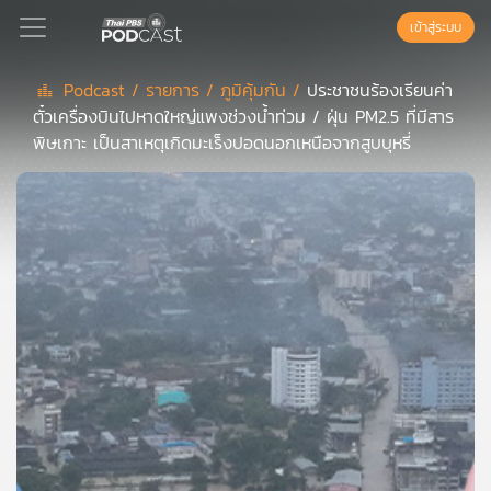
เข้าสู่ระบบ
Podcast /
รายการ /
ภูมิคุ้มกัน /
ประชาชนร้องเรียนค่า
ตั๋วเครื่องบินไปหาดใหญ่แพงช่วงน้ำท่วม / ฝุ่น PM2.5 ที่มีสาร
Podcast
พิษเกาะ เป็นสาเหตุเกิดมะเร็งปอดนอกเหนือจากสูบบุหรี่
เพล
ย์
ลิ
สต์
แนะนำ
เพล
ย์
ลิ
สต์
ของ