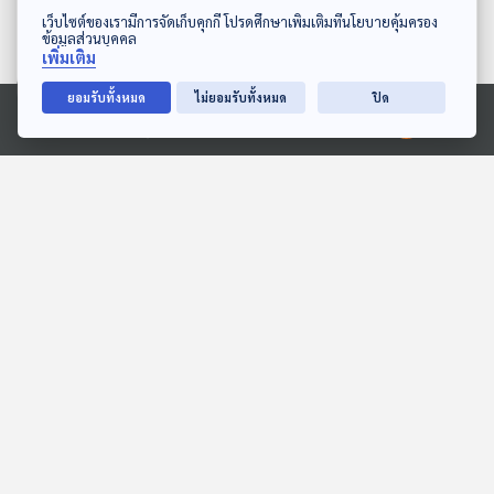
ดาวน์โหลด Thai PBS Podcast Application
เว็บไซต์ของเรามีการจัดเก็บคุกกี้ โปรดศึกษาเพิ่มเติมที่นโยบายคุ้มครอง
ข้อมูลส่วนบุคคล
เพิ่มเติม
58:37
58:37
ยอมรับทั้งหมด
ไม่ยอมรับทั้งหมด
ปิด
คืบหน้าไกล่เกลี่ยคลินิกเสริม
เคลมประกันบ้านถูกน้ำท่วม
Ⓒ 2020 องค์การกระจายเสียงและแพร่ภาพสาธารณะแห่งประเทศไทย
ความงามกดดันซื้อคอร์ส
/ เลือดเทียม
ยอมจ่ายคืน 5 ล้านบาท /
ภูมิคุ้มกัน
ภูมิคุ้มกัน
กปว. ประกาศหาเจ้าหนี้รับ
เงินประกันโควิดกว่า 400
ล้านบาท / เรื่องสำคัญเกี่ยว
ตอนที่เกี่ยวข้อง
กับนมวัวที่ผู้บริโภคควรรู้
58:37
58:37