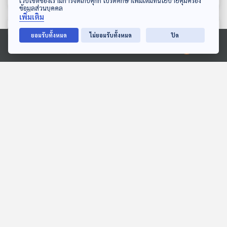
เว็บไซต์ของเรามีการจัดเก็บคุกกี้ โปรดศึกษาเพิ่มเติมที่นโยบายคุ้มครอง
ข้อมูลส่วนบุคคล
EXCESS / แสงแดดตอนเช้า
กำลังกายเป็นประจำ จริง
เพิ่มเติม
สำคัญกับผู้สูงอายุอยางไร
หรือ
ตอนที่เกี่ยวข้อง
ยอมรับทั้งหมด
ไม่ยอมรับทั้งหมด
ปิด
Ⓒ 2020 องค์การกระจายเสียงและแพร่ภาพสาธารณะแห่งประเทศไทย
54:59
54:59
ผู้บริโภคร้องเรียนซื้อตั๋ว
เคลมประกันบ้านถูกน้ำท่วม
เครื่องบินจากบริษัทเอเจนซี่
/ เลือดเทียม
แต่ไม่ได้รับตั๋ว และไม่ได้เดิน
ภูมิคุ้มกัน
ภูมิคุ้มกัน
ทาง / อาหารรสจืด