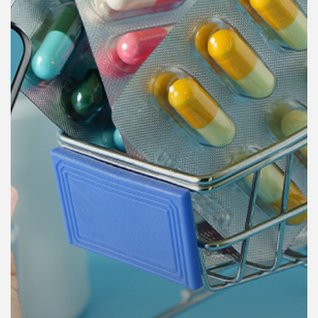
คุณ
เพลง
บทความ
ข่าว
และ
กิจกรรม
เกี่ยว
กับ
เรา