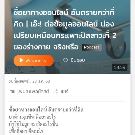
เครือ
ซื้อยาทางออนไลน์ อันตรายกว่าที่
ข่าย
วิทยุ
คิด | เอ๊ะ! ต่อข้อมูลออนไลน์ น่อง
ไทย
เปรียบเหมือนกระเพาะปัสสาวะที่ 2
พี
บี
ของร่างกาย จริงหรือ
เอส
ชื่นชอบ
ฟังรายการ
54:59
แผนที่
วิทยุ
วันที่เผยแพร่ : 23 ธ.ค. 68
เครือ
ข่าย
เพิ่มในเพลย์ลิสต์
แชร์
ซื้อยาทางออนไลน์ อันตรายกว่าที่คิด
ยาต้านจุลชีพ คือยาอะไร
ถ้าใช้ไม่ถูก จะเกิดอะไรขึ้น
เชื้อดื้อยา คืออะไร