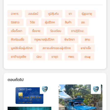
อาหาร
ออนไลน์
ภูมิคุ้มกัน
ยา
ผู้สูงอายุ
ปัสสาวะ
วิจัย
ผู้บริโภค
สินค้า
อย.
เชื้อดื้อยา
ซื้อขาย
ร้องเรียน
ยาปฏิชีวนะ
คิดก่อนเชื่อ
กฎหมายผู้บริโภค
พิษวิทยา
สคบ.
มูลนิธิเพื่อผู้บริโภค
สภาองค์กรของผู้บริโภค
ยาฆ่าเชื้อ
ยาต้านจุลชีพ
น่อง
ยาชุด
กพย.
drug
ตอนถัดไป