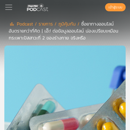
เข้าสู่ระบบ
Podcast /
รายการ /
ภูมิคุ้มกัน /
ซื้อยาทางออนไลน์
อันตรายกว่าที่คิด | เอ๊ะ! ต่อข้อมูลออนไลน์ น่องเปรียบเหมือน
Podcast
กระเพาะปัสสาวะที่ 2 ของร่างกาย จริงหรือ
เพล
ย์
ลิ
สต์
แนะนำ
เพล
ย์
ลิ
สต์
ของ