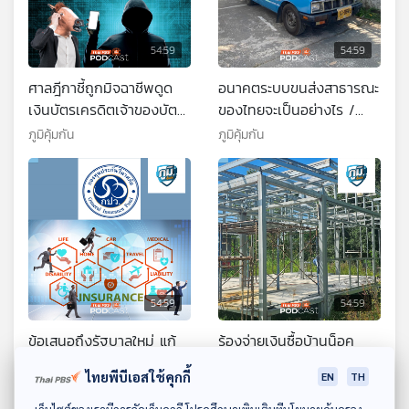
54:59
54:59
ศาลฎีกาชี้ถูกมิจฉาชีพดูด
อนาคตระบบขนส่งสาธารณะ
เงินบัตรเครดิตเจ้าของบัตร
ของไทยจะเป็นอย่างไร /
ไม่ต้องชดใช้ / ตำรวจจับกุม
นอนหลับมากไปเพิ่มความ
ภูมิคุ้มกัน
ภูมิคุ้มกัน
ผู้ซื้อบัญชีม้าผิดกฎหมาย
เสี่ยงตายได้ จริงหรือ
โทษหนัก / ตัวอ่อนมนุษย์
จากไข่ที่ดัดแปลงเซลล์จาก
ผิวหนังทำได้จริงหรือ
54:59
54:59
ข้อเสนอถึงรัฐบาลใหม่ แก้
ร้องจ่ายเงินซื้อบ้านน็อค
ปัญหาเจ้าหนี้ประกันภัย /
ดาวน์กับผู้รับสร้างบ้านผ่าน
ไทยพีบีเอสใช้คุกกี้
EN
TH
ไขข้อข้องใจ ซื้อประกันไม่ระบุ
เฟซบุ๊ก 2 ปียังไม่ได้บ้าน /
ภูมิคุ้มกัน
ภูมิคุ้มกัน
ชื่อคนขับ แล้วเสียค่า
ถ้าต้องการอายุยืนต้องออก
ดาวน์โหลด Thai PBS Podcast Application