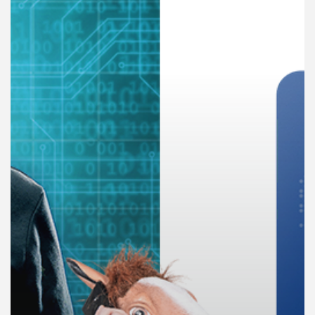
คุณ
เพลง
บทความ
ข่าว
และ
กิจกรรม
เกี่ยว
กับ
เรา