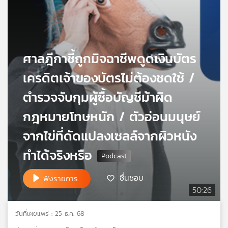
เครือ
ข่าย
วิทยุ
ไทย
ศาลฎีกาชี้ถูกมิจฉาชีพดูดเงินบัตร
พี
บี
เครดิตเจ้าของบัตรไม่ต้องชดใช้ /
เอส
ตำรวจจับกุมผู้ซื้อบัญชีม้าผิด
กฎหมายโทษหนัก / ตัวอ่อนมนุษย์
แผนที่
วิทยุ
จากไข่ที่ดัดแปลงเซลล์จากผิวหนัง
เครือ
ข่าย
ทำได้จริงหรือ
ชื่นชอบ
ฟังรายการ
50:26
วันที่เผยแพร่ : 25 ธ.ค. 68