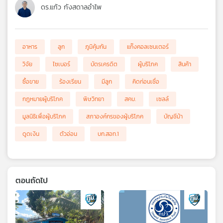
ดร.แก้ว กังสดาลอำไพ
อาหาร
ลูก
ภูมิคุ้มกัน
แก๊งคอลเซนเตอร์
วิจัย
ไซเบอร์
บัตรเครดิต
ผู้บริโภค
สินค้า
ซื้อขาย
ร้องเรียน
มีลูก
คิดก่อนเชื่อ
กฎหมายผู้บริโภค
พิษวิทยา
สคบ.
เซลล์
มูลนิธิเพื่อผู้บริโภค
สภาองค์กรของผู้บริโภค
บัญชีม้า
ดูดเงิน
ตัวอ่อน
บก.สอท.1
ตอนถัดไป