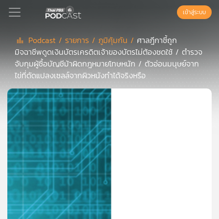
เข้าสู่ระบบ
Podcast /
รายการ /
ภูมิคุ้มกัน /
ศาลฎีกาชี้ถูก
มิจฉาชีพดูดเงินบัตรเครดิตเจ้าของบัตรไม่ต้องชดใช้ / ตำรวจ
Podcast
จับกุมผู้ซื้อบัญชีม้าผิดกฎหมายโทษหนัก / ตัวอ่อนมนุษย์จาก
ไข่ที่ดัดแปลงเซลล์จากผิวหนังทำได้จริงหรือ
เพล
ย์
ลิ
สต์
แนะนำ
เพล
ย์
ลิ
สต์
ของ