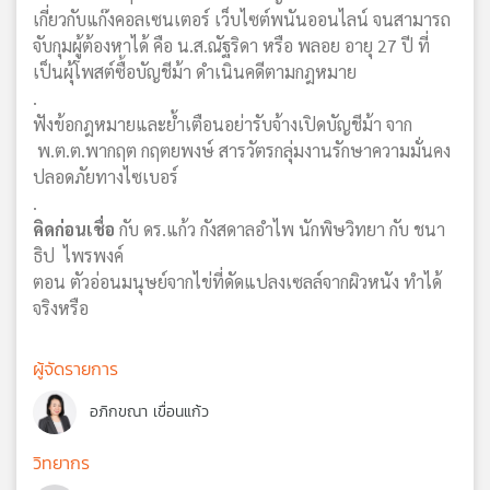
เกี่ยวกับแก๊งคอลเซนเตอร์ เว็บไซต์พนันออนไลน์ จนสามารถ
จับกุมผู้ต้องหาได้ คือ น.ส.ณัฐริดา หรือ พลอย อายุ 27 ปี ที่
เป็นผุ้โพสต์ซื้อบัญชีม้า ดำเนินคดีตามกฎหมาย
.
ฟังข้อกฎหมายและย้ำเตือนอย่ารับจ้างเปิดบัญชีม้า จาก
พ.ต.ต.พากฤต กฤตยพงษ์ สารวัตรกลุ่มงานรักษาความมั่นคง
ปลอดภัยทางไซเบอร์
.
คิดก่อนเชื่อ
กับ ดร.แก้ว กังสดาลอำไพ นักพิษวิทยา กับ ชนา
ธิป ไพรพงค์
ตอน ตัวอ่อนมนุษย์จากไข่ที่ดัดแปลงเซลล์จากผิวหนัง ทำได้
จริงหรือ
ผู้จัดรายการ
อภิกขณา เขื่อนแก้ว
วิทยากร