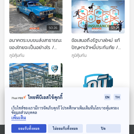
50:26
50:26
อนาคตระบบขนส่งสาธารณะ
ข้อเสนอถึงรัฐบาลใหม่ แก้
ของไทยจะเป็นอย่างไร /
ปัญหาเจ้าหนี้ประกันภัย /
นอนหลับมากไปเพิ่มความ
ไขข้อข้องใจ ซื้อประกันไม่ระบุ
ภูมิคุ้มกัน
ภูมิคุ้มกัน
เสี่ยงตายได้ จริงหรือ
ชื่อคนขับ แล้วเสียค่า
EXCESS / แสงแดดตอนเช้า
สำคัญกับผู้สูงอายุอยางไร
ไทยพีบีเอสใช้คุกกี้
EN
TH
ดาวน์โหลด Thai PBS Podcast Application
เว็บไซต์ของเรามีการจัดเก็บคุกกี้ โปรดศึกษาเพิ่มเติมที่นโยบายคุ้มครอง
50:26
50:26
ข้อมูลส่วนบุคคล
เพิ่มเติม
ร้องจ่ายเงินซื้อบ้านน็อค
เตือนภัยพาวเวอร์แบงก์
ยอมรับทั้งหมด
ไม่ยอมรับทั้งหมด
ปิด
ดาวน์กับผู้รับสร้างบ้านผ่าน
ระเบิดคากระเป๋า / เสนอ