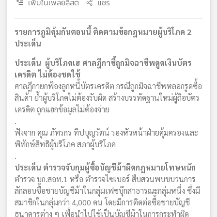
เพิ่มในเพลย์ลิสต์
แชร์
รายการภูมิคุ้มกันตอนนี้ ติดตามข้อกฎหมายผู้บริโภค 2
ประเด็น
ประเด็น ผู้บริโภคเฮ ศาลฎีกาชี้ถูกมิจฉาชีพดูดเงินบัตร
เครดิต ไม่ต้องชดใช้
ศาลฎีกายกฟ้องลูกหนี้บัตรเครดิต กรณีถูกมิจฉาชีพหลอกรูดซื้อ
สินค้า ย้ำผู้บริโภคไม่ต้องรับผิด สร้างบรรทัดฐานใหม่ผู้ถือบัตร
เครดิต ถูกแฮกข้อมูลไม่ต้องจ่าย
.
ฟังจาก คุณ ภัทรกร ทีปบุญรัตน์ รองหัวหน้าฝ่ายคุ้มครองและ
พิทักษ์สิทธิผู้บริโภค สภาผู้บริโภค
.
ประเด็น ตำรวจจับกุมผู้ซื้อบัญชีม้าผิดกฎหมายโทษหนัก
ตำรวจ บก.สอท.1 หรือ ตำรวจไซเบอร์ สืบสวนพบขบวนการ
ลักลอบซื้อขายบัญชีม้าในกลุ่มเฟซบุ๊กสาธารณะกลุ่มหนึ่ง ซึ่งมี
สมาชิกในกลุ่มกว่า 4,000 คน โดยมีการติดต่อซื้อขายบัญชี
ธนาคารต่าง ๆ เพื่อนำไปใช้เป็นบัญชีม้าในการกระทำผิด