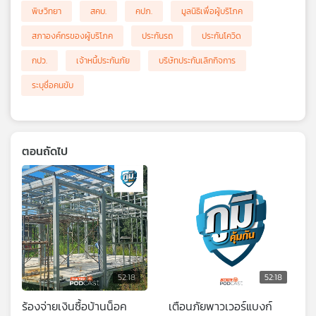
พิษวิทยา
สคบ.
คปภ.
มูลนิธิเพื่อผู้บริโภค
สภาองค์กรของผู้บริโภค
ประกันรถ
ประกันโควิด
กปว.
เจ้าหนี้ประกันภัย
บริษัทประกันเลิกกิจการ
ระบุชื่อคนขับ
ตอนถัดไป
52:18
52:18
ร้องจ่ายเงินซื้อบ้านน็อค
เตือนภัยพาวเวอร์แบงก์