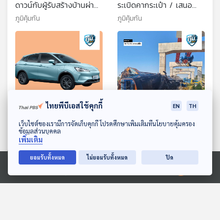
ดาวน์กับผู้รับสร้างบ้านผ่าน
ระเบิดคากระเป๋า / เสนอ
เฟซบุ๊ก 2 ปียังไม่ได้บ้าน /
นโยบายคุ้มครองผู้บริโภคต่อ
ภูมิคุ้มกัน
ภูมิคุ้มกัน
ถ้าต้องการอายุยืนต้องออก
พรรคการเมืองรับเลือกตั้ง
กำลังกายเป็นประจำ จริง
เพื่อผลักดันแก้ปัญหา /
หรือ
ทำไมผู้ชายวัย 40 ถึงมัก
ลงพุง
ไทยพีบีเอสใช้คุกกี้
EN
TH
52:18
52:18
ดาวน์โหลด Thai PBS Podcast Application
เว็บไซต์ของเรามีการจัดเก็บคุกกี้ โปรดศึกษาเพิ่มเติมที่นโยบายคุ้มครอง
คืบหน้าการฟ้องคดีแบบกลุ่ม
เรียกร้องรัฐเร่งเยียวยาผู้เสีย
ข้อมูลส่วนบุคคล
เพิ่มเติม
รถยนต์ไฟฟ้าเนต้า / เบ่งขับ
หายและเพิ่มมาตรการความ
ถ่าย เสี่ยงเส้นเลือดในสมอง
ปลอดภัยป้องกันสิ่งก่อสร้าง
ภูมิคุ้มกัน
ภูมิคุ้มกัน
ยอมรับทั้งหมด
ไม่ยอมรับทั้งหมด
ปิด
แตก จริงหรือ
โครงการขนาดใหญ่ถล่ม /
ท้องผูก
Ⓒ 2020 องค์การกระจายเสียงและแพร่ภาพสาธารณะแห่งประเทศไทย
ตอนที่เกี่ยวข้อง