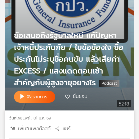
เครือ
ข่าย
วิทยุ
ไทย
ข้อเสนอถึงรัฐบาลใหม่ แก้ปัญหา
พี
บี
เจ้าหนี้ประกันภัย / ไขข้อข้องใจ ซื้อ
เอส
ประกันไม่ระบุชื่อคนขับ แล้วเสียค่า
EXCESS / แสงแดดตอนเช้า
แผนที่
วิทยุ
สำคัญกับผู้สูงอายุอยางไร
เครือ
ข่าย
ชื่นชอบ
ฟังรายการ
52:18
วันที่เผยแพร่ : 01 ม.ค. 69
เพิ่มในเพลย์ลิสต์
แชร์