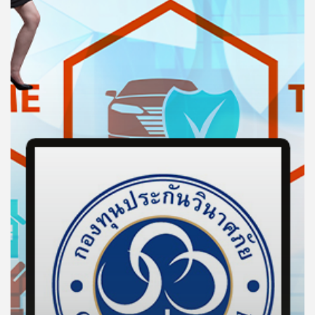
คุณ
เพลง
บทความ
ข่าว
และ
กิจกรรม
เกี่ยว
กับ
เรา