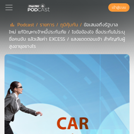
เข้าสู่ระบบ
Podcast /
รายการ /
ภูมิคุ้มกัน /
ข้อเสนอถึงรัฐบาล
ใหม่ แก้ปัญหาเจ้าหนี้ประกันภัย / ไขข้อข้องใจ ซื้อประกันไม่ระบุ
Podcast
ชื่อคนขับ แล้วเสียค่า EXCESS / แสงแดดตอนเช้า สำคัญกับผู้
สูงอายุอยางไร
เพล
ย์
ลิ
สต์
แนะนำ
เพล
ย์
ลิ
สต์
ของ