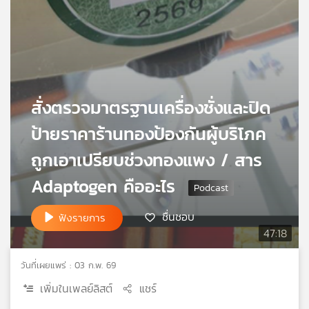
เครือ
ข่าย
วิทยุ
ไทย
พี
บี
สั่งตรวจมาตรฐานเครื่องชั่งและปิด
เอส
ป้ายราคาร้านทองป้องกันผู้บริโภค
ถูกเอาเปรียบช่วงทองแพง / สาร
แผนที่
วิทยุ
Adaptogen คืออะไร
เครือ
ข่าย
ชื่นชอบ
ฟังรายการ
47:18
วันที่เผยแพร่ : 03 ก.พ. 69
เพิ่มในเพลย์ลิสต์
แชร์