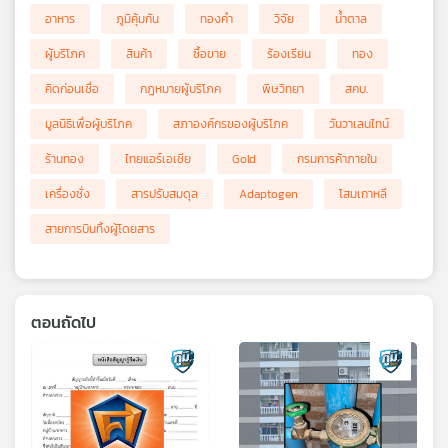
อาหาร
ภูมิคุ้มกัน
ทองคำ
วิจัย
น้ำตาล
ผู้บริโภค
สินค้า
ซื้อขาย
ร้องเรียน
ทอง
คิดก่อนเชื่อ
กฎหมายผู้บริโภค
พิษวิทยา
สคบ.
มูลนิธิเพื่อผู้บริโภค
สภาองค์กรของผู้บริโภค
วันวาเลนไทน์
ร้านทอง
ไทยแอร์เอเชีย
Gold
กรมการค้าภายใน
เครื่องชั่ง
สารปรับสมดุล
Adaptogen
โสมเกาหลี
สายการบินทิ้งผู้โดยสาร
ตอนถัดไป