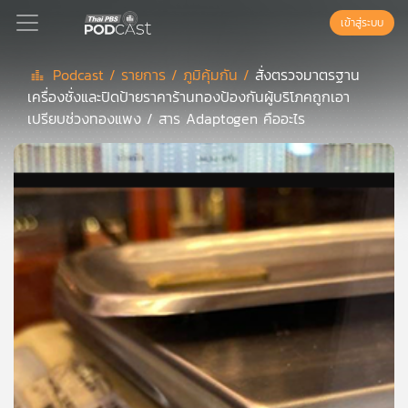
เข้าสู่ระบบ
Podcast /
รายการ /
ภูมิคุ้มกัน /
สั่งตรวจมาตรฐาน
เครื่องชั่งและปิดป้ายราคาร้านทองป้องกันผู้บริโภคถูกเอา
Podcast
เปรียบช่วงทองแพง / สาร Adaptogen คืออะไร
เพล
ย์
ลิ
สต์
แนะนำ
เพล
ย์
ลิ
สต์
ของ