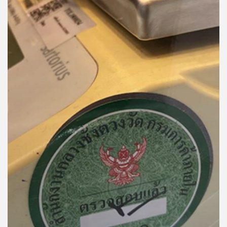
คุณ
เพลง
บทความ
ข่าว
และ
กิจกรรม
เกี่ยว
กับ
เรา