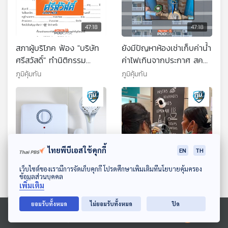
47:18
47:18
สภาผู้บริโภค ฟ้อง "บริษัท
ยังมีปัญหาห้องเช่าเก็บค่าน้ำ
ศรีสวัสดิ์" ทำนิติกรรม
ค่าไฟเกินจากประกาศ สคบ.
อำพรางสัญญาเงินกู้ / ลด
/ จะเป็นอย่างไร ถ้ามีลูกจาก
ภูมิคุ้มกัน
ภูมิคุ้มกัน
พิษภัยจากสารเคมีชั่วนิรัน
การผสมเทียมจากอสุจิ
ดร์
บริจาคแต่มียีนก่อมะเร็ง
ไทยพีบีเอสใช้คุกกี้
EN
TH
ดาวน์โหลด Thai PBS Podcast Application
47:18
47:18
เว็บไซต์ของเรามีการจัดเก็บคุกกี้ โปรดศึกษาเพิ่มเติมที่นโยบายคุ้มครอง
ข้อมูลส่วนบุคคล
เพิ่มเติม
เตือนภัยอย่าซื้อเครื่องทำน้ำ
DSI รับทำคดีสแกนม่านตา
อุ่น ไร้ ฉลาก มอก. เสี่ยงไฟ
แลกเหรียญ Worldcoin
ยอมรับทั้งหมด
ไม่ยอมรับทั้งหมด
ปิด
รั่ว ควรให้ช่างไฟฟ้าติดตั้ง /
หลอกเอาข้อมูลส่วนบุคคล
ภูมิคุ้มกัน
ภูมิคุ้มกัน
Ⓒ 2020 องค์การกระจายเสียงและแพร่ภาพสาธารณะแห่งประเทศไทย
ศาลอุทธรณ์ยกฟ้องคดี ดี
อ่อนไหว / สารสกัด PDRN