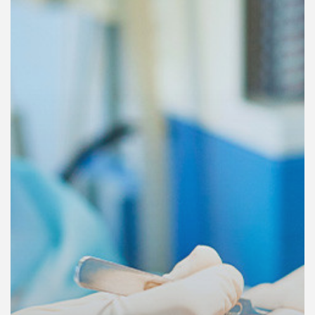
คุณ
เพลง
บทความ
ข่าว
และ
กิจกรรม
เกี่ยว
กับ
เรา