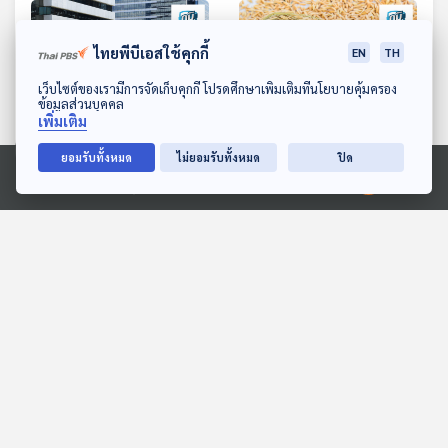
เท่ากุ้งแห้งกับนม จริงหรือ
แรดใช้ทำยา แท้จริงแล้วนอ
แรดมีสารประกอบอะไร
ไทยพีบีเอสใช้คุกกี้
EN
TH
ดาวน์โหลด Thai PBS Podcast Application
เว็บไซต์ของเรามีการจัดเก็บคุกกี้ โปรดศึกษาเพิ่มเติมที่นโยบายคุ้มครอง
ข้อมูลส่วนบุคคล
เพิ่มเติม
ยอมรับทั้งหมด
ไม่ยอมรับทั้งหมด
ปิด
48:23
48:23
Ⓒ 2020 องค์การกระจายเสียงและแพร่ภาพสาธารณะแห่งประเทศไทย
รถไฟฟ้า 20 บาทตลอดสาย
ชาวนาสุพรรณบุรีเกือบ 100
ฟังเสียงสะท้อนการลง
ราย ร้องขายข้าวให้โรงสี
ทะเบียน / หอยนางรมเป็น
เอกชนแห่งหนึ่งส่งมอบข้าว
ภูมิคุ้มกัน
ภูมิคุ้มกัน
ยาปลุกอารมณ์ทางเพศจริง
แล้วยังไม่ได้รับเงิน / มีลูก
หรือ
เมื่ออายุมาก เสี่ยงอะไรไหม
ตอนที่เกี่ยวข้อง