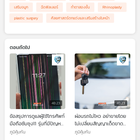
เสริมจมูก
ฉีดฟิลเลอร์
ทำตาสองชั้น
Rhinoplasty
plastic surgery
ศัลยศาสตร์ตกแต่งและเสริมสร้างใบหน้า
ตอนถัดไป
48:23
48:23
ข้อสรุปการดูแลผู้ใช้โทรศัพท์
ผ่อนรถไม่ไหว อย่าขายโดย
มือถือซัมซุง11 รุ่นที่มีปัญหา
ไม่เปลี่ยนสัญญาเด็ดขาด
หน้าจอเป็นเส้นแนวตั้ง / ผัก
อาจถูกเชิดรถหายต้องมา
ภูมิคุ้มกัน
ภูมิคุ้มกัน
กาดหอม มีแคลเซียมเทียบ
ผ่อนลม / ความเชื่อเรื่องนอ