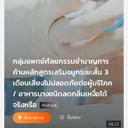
เครือ
ข่าย
วิทยุ
ไทย
พี
บี
เอส
กลุ่มแพทย์ศัลยกรรมชำนาญการ
แผนที่
ค้านหลักสูตรเสริมจมูกระยะสั้น 3
วิทยุ
เครือ
เดือนเสี่ยงไม่ปลอดภัยต่อผู้บริโภค
ข่าย
/ อาหารบางชนิดลดกลิ่นเหงื่อได้
จริงหรือ
ชื่นชอบ
ฟังรายการ
48:23