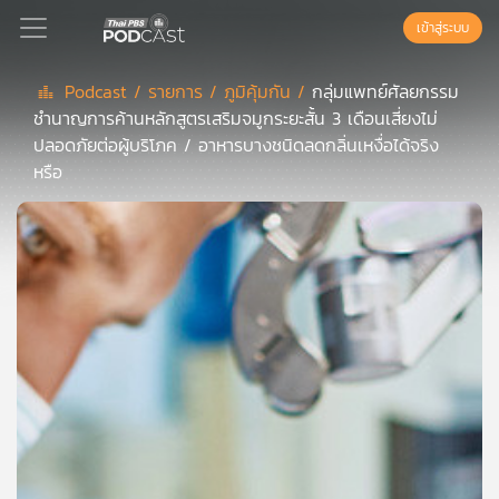
เข้าสู่ระบบ
Podcast /
รายการ /
ภูมิคุ้มกัน /
กลุ่มแพทย์ศัลยกรรม
ชำนาญการค้านหลักสูตรเสริมจมูกระยะสั้น 3 เดือนเสี่ยงไม่
Podcast
ปลอดภัยต่อผู้บริโภค / อาหารบางชนิดลดกลิ่นเหงื่อได้จริง
หรือ
เพล
ย์
ลิ
สต์
แนะนำ
เพล
ย์
ลิ
สต์
ของ