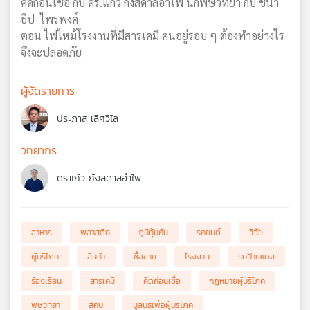
คิดก่อนเชื่อ กับ ดร.แก้ว กังสดาลอำไพ นักพิษวิทยา กับ ชนา
ธิป ไพรพงค์
ตอน ไฟไหม้โรงงานที่มีสารเคมี คนอยู่รอบ ๆ ต้องทำอย่างไร
จึงจะปลอดภัย
ผู้จัดรายการ
ประภาส เลิศวิไล
วิทยากร
ดร.แก้ว กังสดาลอำไพ
อาหาร
พลาสติก
ภูมิคุ้มกัน
รถยนต์
วิจัย
ผู้บริโภค
สินค้า
ซื้อขาย
โรงงาน
รถป้ายแดง
ร้องเรียน
สารเคมี
คิดก่อนเชื่อ
กฎหมายผู้บริโภค
พิษวิทยา
สคบ.
มูลนิธิเพื่อผู้บริโภค