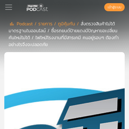
เข้าสู่ระบบ
Podcast /
รายการ /
ภูมิคุ้มกัน /
สั่งตรวจสินค้าไม่ได้
มาตรฐานในออนไลน์ / ซื้อรถยนต์ป้ายแดงมีปัญหาขอเปลี่ยน
Podcast
คันใหม่ไม่ได้ / ไฟไหม้โรงงานที่มีสารเคมี คนอยู่รอบๆ ต้องทำ
อย่างไรจึงจะปลอดภัย
เพล
ย์
ลิ
สต์
แนะนำ
เพล
ย์
ลิ
สต์
ของ