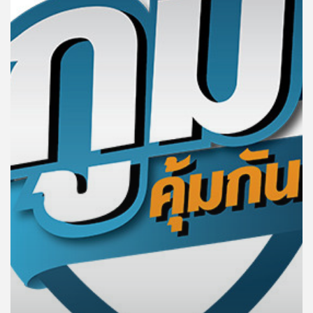
คุณ
เพลง
บทความ
ข่าว
และ
กิจกรรม
เกี่ยว
กับ
เรา