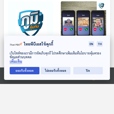
CO PAYMENT เคลมประกัน
/ ปวดหลังเพราะสูบบุหรี่จัด
สุขภาพ ปี 2568 /ดื่มสุรา
จริงหรือ
แล้วได้อะไร
50:47
50:47
ไทยพีบีเอสใช้คุกกี้
EN
TH
ผลตรวจสารพิษตกค้างใน
อีกแล้ว มิจฉาชีพแก๊งคอล
ดาวน์โหลด Thai PBS Podcast Application
เว็บไซต์ของเรามีการจัดเก็บคุกกี้ โปรดศึกษาเพิ่มเติมที่นโยบายคุ้มครอง
ข้อมูลส่วนบุคคล
ผลไม้ 5 ชนิด / กิมจิเพิ่ม
เซ็นเตอร์ โทรหลอกข่มขู่สูญ
เพิ่มเติม
ความเสี่ยงเป็นมะเร็ง
เงินแสน / อาหารหมักดอง
ภูมิคุ้มกัน
ภูมิคุ้มกัน
กระเพาะอาหารจริงหรือ
กับความเครียด
ยอมรับทั้งหมด
ไม่ยอมรับทั้งหมด
ปิด
Ⓒ 2020 องค์การกระจายเสียงและแพร่ภาพสาธารณะแห่งประเทศไทย
ตอนที่เกี่ยวข้อง