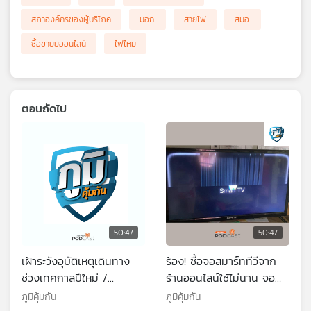
สภาองค์กรของผู้บริโภค
มอก.
สายไฟ
สมอ.
ซื้อขายยออนไลน์
ไฟไหม
ตอนถัดไป
50:47
50:47
เฝ้าระวังอุบัติเหตุเดินทาง
ร้อง! ซื้อจอสมาร์ททีวีจาก
ช่วงเทศกาลปีใหม่ /
ร้านออนไลน์ใช้ไม่นาน จอ
วิเคราะห์มาตรการร่วมจ่าย
เสีย ขอเปลี่ยน คืนเงิน ไม่ได้
ภูมิคุ้มกัน
ภูมิคุ้มกัน