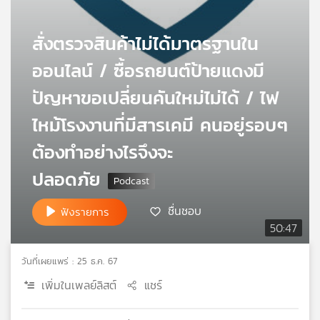
เครือ
ข่าย
สั่งตรวจสินค้าไม่ได้มาตรฐานใน
วิทยุ
ไทย
ออนไลน์ / ซื้อรถยนต์ป้ายแดงมี
พี
ปัญหาขอเปลี่ยนคันใหม่ไม่ได้ / ไฟ
บี
เอส
ไหม้โรงงานที่มีสารเคมี คนอยู่รอบๆ
ต้องทำอย่างไรจึงจะ
แผนที่
ปลอดภัย
วิทยุ
เครือ
ชื่นชอบ
ข่าย
ฟังรายการ
50:47
วันที่เผยแพร่ : 25 ธ.ค. 67
เพิ่มในเพลย์ลิสต์
แชร์