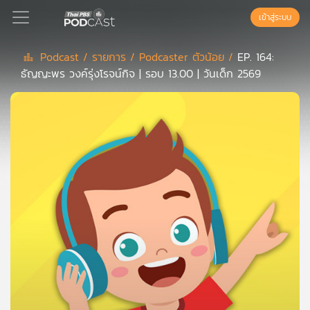
เข้าสู่ระบบ
Podcast /
รายการ /
Podcaster ตัวน้อย /
EP. 164:
ธัญญะพร วงค์รุ่งโรจน์กิจ | รอบ 13.00 | วันเด็ก 2569
Podcast
เพล
ย์
ลิ
สต์
แนะนำ
เพล
ย์
ลิ
สต์
ของ