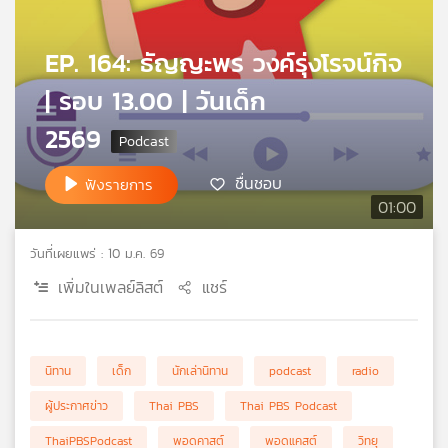
คุณ
EP. 164: ธัญญะพร วงค์รุ่งโรจน์กิจ
เพลง
| รอบ 13.00 | วันเด็ก
2569
บทความ
ชื่นชอบ
ฟังรายการ
01:00
ข่าว
และ
วันที่เผยแพร่ : 10 ม.ค. 69
กิจกรรม
เพิ่มในเพลย์ลิสต์
แชร์
เกี่ยว
นิทาน
เด็ก
นักเล่านิทาน
podcast
radio
กับ
เรา
ผู้ประกาศข่าว
Thai PBS
Thai PBS Podcast
ThaiPBSPodcast
พอดคาสต์
พอดแคสต์
วิทยุ