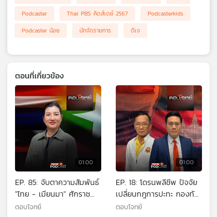
เครือ
Podcaster
Thai PBS คิดส์เดย์ 2567
Podcasterkids
ข่าย
Podcaster น้อย
นักจัดรายการ
ดีเจ
วิทยุ
ไทย
พี
บี
เอส
ตอนที่เกี่ยวข้อง
แผนที่
วิทยุ
เครือ
ข่าย
01:00
01:00
EP. 85: จับตาความสัมพันธ์
EP. 18: โดรนพลีชีพ ปัจจัย
"ไทย - เมียนมา" ศักราช
เปลี่ยนกฎการปะทะ กองทัพ
ใหม่ "มิน อ่อง หล่าย"
กัมพูชาสิ้นสภาพ ?
ตอบโจทย์
ตอบโจทย์