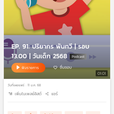
คุณ
เพลง
บทความ
EP. 91: ปริยากร พันทวี | รอบ
13.00 | วันเด็ก 2568
ข่าว
และ
ชื่นชอบ
ฟังรายการ
กิจกรรม
01:01
วันที่เผยแพร่ : 11 ม.ค. 68
เกี่ยว
เพิ่มในเพลย์ลิสต์
แชร์
กับ
เรา