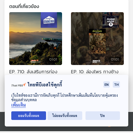
ตอนที่เกี่ยวข้อง
01:01
01:01
EP. 710: ส่งเสริมการท่อง
EP. 10: ล่องไพร ทางช้าง
เที่ยวเมืองรอง ต้องมี
เผือก
ไทยพีบีเอสใช้คุกกี้
กลยุทธ์อะไร ?
EN
TH
เศรษฐกิจติดบ้าน
ห้องสมุดหลังไมค์
ดาวน์โหลด Thai PBS Podcast Application
เว็บไซต์ของเรามีการจัดเก็บคุกกี้ โปรดศึกษาเพิ่มเติมที่นโยบายคุ้มครอง
ข้อมูลส่วนบุคคล
เพิ่มเติม
ยอมรับทั้งหมด
ไม่ยอมรับทั้งหมด
ปิด
Ⓒ 2020 องค์การกระจายเสียงและแพร่ภาพสาธารณะแห่งประเทศไทย