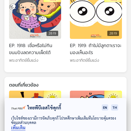
28:19
28:19
EP. 1918: เชื่อหรือไม่กิน
EP. 1919: ถ้าไม่มีลูกตาเราจะ
ขนมปังลดความเผ็ดได้
มองเห็นอะไร
พระอาทิตย์ยิ้มแฉ่ง
พระอาทิตย์ยิ้มแฉ่ง
ตอนที่เกี่ยวข้อง
ไทยพีบีเอสใช้คุกกี้
EN
TH
ดาวน์โหลด Thai PBS Podcast Application
เว็บไซต์ของเรามีการจัดเก็บคุกกี้ โปรดศึกษาเพิ่มเติมที่นโยบายคุ้มครอง
ข้อมูลส่วนบุคคล
เพิ่มเติม