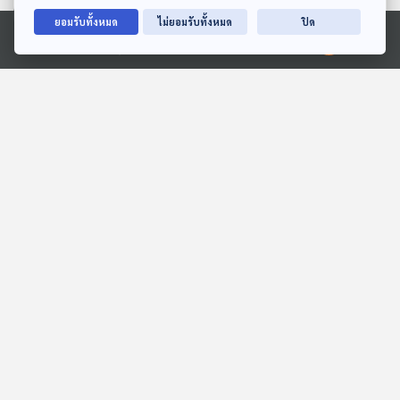
28:19
28:19
ยอมรับทั้งหมด
ไม่ยอมรับทั้งหมด
ปิด
EP. 2016: ฟองน้ำยักษ์ใน
EP. 2054: วอลรัสตัวเมียมี
Ⓒ 2020 องค์การกระจายเสียงและแพร่ภาพสาธารณะแห่งประเทศไทย
ร่างกาย
เขี้ยวหรือเปล่านะ
พระอาทิตย์ยิ้มแฉ่ง
พระอาทิตย์ยิ้มแฉ่ง
28:19
28:19
EP. 176: วุฒิภัทร สุธรรม
EP. 1: ล่องไพร ผีตองเหลือง
จินดากุล | รอบ 13.00 | วัน
คนสุดท้าย
เด็ก 2569
Podcaster ตัวน้อย
ห้องสมุดหลังไมค์