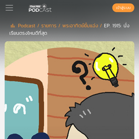
เข้าสู่ระบบ
Podcast /
รายการ /
พระอาทิตย์ยิ้มแฉ่ง /
EP. 1915: นั่ง
เรียนตรงไหนดีที่สุด
Podcast
เพล
ย์
ลิ
สต์
แนะนำ
เพล
ย์
ลิ
สต์
ของ