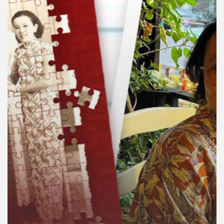
คุณ
เพลง
บทความ
ข่าว
และ
กิจกรรม
เกี่ยว
กับ
เรา