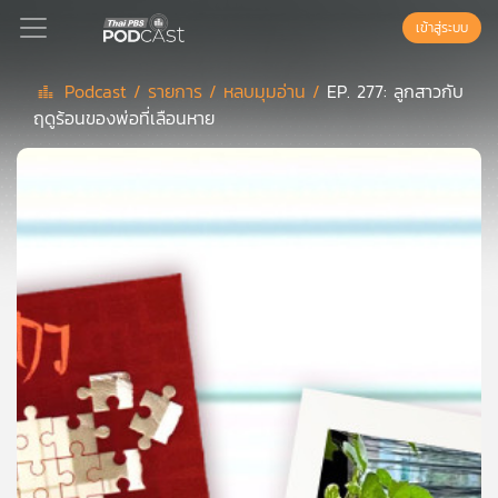
เข้าสู่ระบบ
Podcast /
รายการ /
หลบมุมอ่าน /
EP. 277: ลูกสาวกับ
ฤดูร้อนของพ่อที่เลือนหาย
Podcast
เพล
ย์
ลิ
สต์
แนะนำ
เพล
ย์
ลิ
สต์
ของ