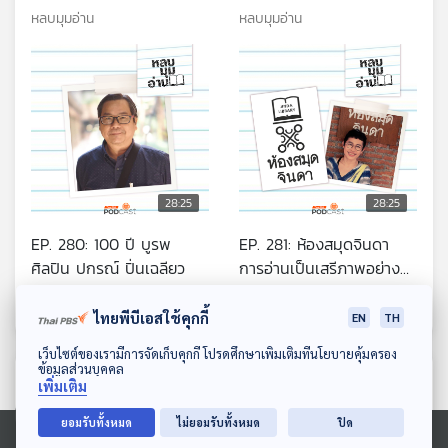
แนวสืบสวนสอบสวนและ
หลบมุมอ่าน
หลบมุมอ่าน
ฆาตกรรม
28:25
28:25
EP. 280: 100 ปี บูรพ
EP. 281: ห้องสมุดจินดา
ศิลปิน ปกรณ์ ปิ่นเฉลียว
การอ่านเป็นเสรีภาพอย่าง
หนึ่ง
หลบมุมอ่าน
หลบมุมอ่าน
ไทยพีบีเอสใช้คุกกี้
EN
TH
ดาวน์โหลด Thai PBS Podcast Application
เว็บไซต์ของเรามีการจัดเก็บคุกกี้ โปรดศึกษาเพิ่มเติมที่นโยบายคุ้มครอง
ข้อมูลส่วนบุคคล
ตอนที่เกี่ยวข้อง
เพิ่มเติม
ยอมรับทั้งหมด
ไม่ยอมรับทั้งหมด
ปิด