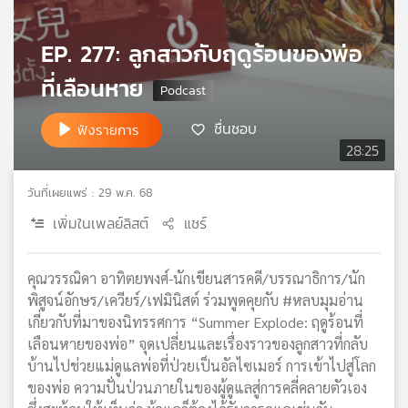
เครือ
ข่าย
EP. 277: ลูกสาวกับฤดูร้อนของพ่อ
วิทยุ
ไทย
ที่เลือนหาย
พี
บี
ชื่นชอบ
ฟังรายการ
เอส
28:25
วันที่เผยแพร่ : 29 พ.ค. 68
แผนที่
เพิ่มในเพลย์ลิสต์
แชร์
วิทยุ
เครือ
ข่าย
คุณวรรณิดา อาทิตยพงศ์-นักเขียนสารคดี/บรรณาธิการ/นัก
พิสูจน์อักษร/เควียร์/เฟมินิสต์ ร่วมพูดคุยกับ #หลบมุมอ่าน
เกี่ยวกับที่มาของนิทรรศการ “Summer Explode: ฤดูร้อนที่
เลือนหายของพ่อ” จุดเปลี่ยนและเรื่องราวของลูกสาวที่กลับ
บ้านไปช่วยแม่ดูแลพ่อที่ป่วยเป็นอัลไซเมอร์ การเข้าไปสู่โลก
ของพ่อ ความปั่นป่วนภายในของผู้ดูแลสู่การคลี่คลายตัวเอง