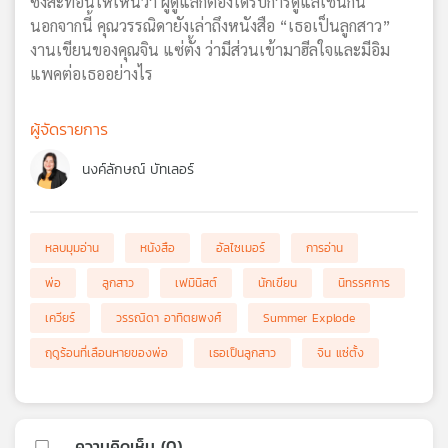
ซึ่งสะท้อนให้เห็นว่า ผู้ดูแลก็ต้องได้รับการดูแลเช่นกัน
นอกจากนี้ คุณวรรณิดายังเล่าถึงหนังสือ “เธอเป็นลูกสาว”
งานเขียนของคุณจิน แซ่ตั้ง ว่ามีส่วนเข้ามาฮีลใจและมีอิม
แพคต่อเธออย่างไร
ผู้จัดรายการ
นงค์ลักษณ์ บัทเลอร์
หลบมุมอ่าน
หนังสือ
อัลไซเมอร์
การอ่าน
พ่อ
ลูกสาว
เฟมินิสต์
นักเขียน
นิทรรศการ
เควียร์
วรรณิดา อาทิตยพงศ์
Summer Explode
ฤดูร้อนที่เลือนหายของพ่อ
เธอเป็นลูกสาว
จิน แซ่ตั้ง
ความคิดเห็น (
0
)