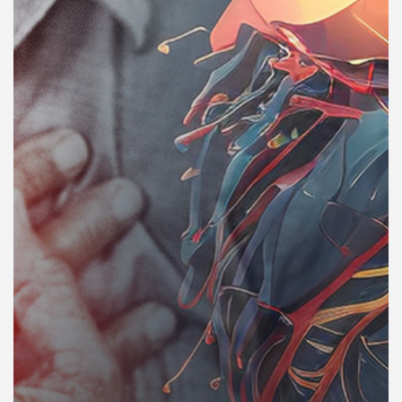
คุณ
เพลง
บทความ
ข่าว
และ
กิจกรรม
เกี่ยว
กับ
เรา