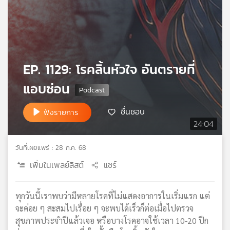
เครือ
ข่าย
วิทยุ
ไทย
พี
EP. 1129: โรคลิ้นหัวใจ อันตรายที่
บี
เอส
แอบซ่อน
ชื่นชอบ
ฟังรายการ
แผนที่
24:04
วิทยุ
เครือ
วันที่เผยแพร่ : 28 ก.ค. 68
ข่าย
เพิ่มในเพลย์ลิสต์
แชร์
ทุกวันนี้เราพบว่ามีหลายโรคที่ไม่แสดงอาการในเริ่มแรก แต่
จะค่อย ๆ สะสมไปเรื่อย ๆ จะพบได้เร็วก็ต่อเมื่อไปตรวจ
สุขภาพประจำปีแล้วเจอ หรือบางโรคอาจใช้เวลา 10-20 ปีก