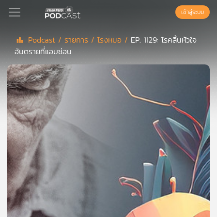
เข้าสู่ระบบ
Podcast /
รายการ /
โรงหมอ /
EP. 1129: โรคลิ้นหัวใจ
อันตรายที่แอบซ่อน
Podcast
เพล
ย์
ลิ
สต์
แนะนำ
เพล
ย์
ลิ
สต์
ของ