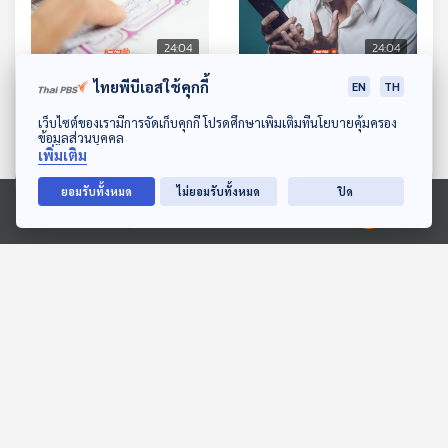
24:04
24:04
ไทยพีบีเอสใช้คุกกี้
EP. 1132: เสี่ยง ลุ้น สุ่มเลือก
EP. 1133: จิตวิทยารักชาติ
EN
TH
พฤติกรรมที่เราชอบแต่อาจ
(นิยม) ผ่านโลกออนไลน์
ดาวน์โหลด Thai PBS Podcast Application
เว็บไซต์ของเรามีการจัดเก็บคุกกี้ โปรดศึกษาเพิ่มเติมที่นโยบายคุ้มครอง
เสี่ยงเป็นผีพนัน
ข้อมูลส่วนบุคคล
โรงหมอ
โรงหมอ
เพิ่มเติม
ยอมรับทั้งหมด
ไม่ยอมรับทั้งหมด
ปิด
ตอนที่เกี่ยวข้อง
Ⓒ 2020 องค์การกระจายเสียงและแพร่ภาพสาธารณะแห่งประเทศไทย
24:04
24:04
EP. 150: ปุญย์วารี ตังคนา
EP. 127: ธารรดา กัลยากิตติ