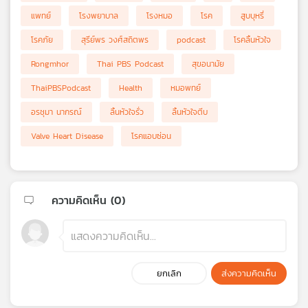
แพทย์
โรงพยาบาล
โรงหมอ
โรค
สูบบุหรี่
โรคภัย
สุรีย์พร วงศ์สถิตพร
podcast
โรคลิ้นหัวใจ
Rongmhor
Thai PBS Podcast
สุขอนามัย
ThaiPBSPodcast
Health
หมอพทย์
อรชุมา นากรณ์
ลิ้นหัวใจรั่ว
ลิ้นหัวใจตีบ
Valve Heart Disease
โรคแอบซ่อน
ความคิดเห็น (
0
)
ยกเลิก
ส่งความคิดเห็น