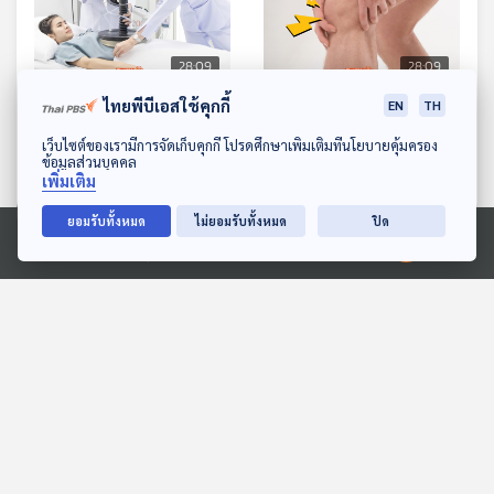
28:09
28:09
ไทยพีบีเอสใช้คุกกี้
EN
TH
EP. 1155: อองโคเทอเมีย
EP. 1156: เสียงดัง
เทคโนโลยีรักษาโรคมะเร็ง
กรอบแกรบตามร่างกาย
ดาวน์โหลด Thai PBS Podcast Application
เว็บไซต์ของเรามีการจัดเก็บคุกกี้ โปรดศึกษาเพิ่มเติมที่นโยบายคุ้มครอง
แบบใหม่
สัญญาณอันตรายหรือเรื่อง
ข้อมูลส่วนบุคคล
โรงหมอ
โรงหมอ
เพิ่มเติม
ปกติ
ยอมรับทั้งหมด
ไม่ยอมรับทั้งหมด
ปิด
ตอนที่เกี่ยวข้อง
Ⓒ 2020 องค์การกระจายเสียงและแพร่ภาพสาธารณะแห่งประเทศไทย
28:09
28:09