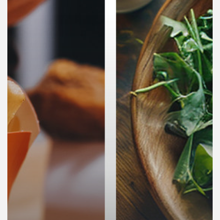
คุณ
เพลง
บทความ
ข่าว
และ
กิจกรรม
เกี่ยว
กับ
เรา