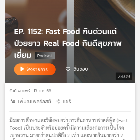
เครือ
ข่าย
วิทยุ
ไทย
EP. 1152: Fast Food กินด่วนแต่
พี
ป่วยยาว Real Food กินดีสุขภาพ
บี
เอส
เยี่ยม
ชื่นชอบ
ฟังรายการ
แผนที่
28:09
วิทยุ
เครือ
วันที่เผยแพร่ : 13 ต.ค. 68
ข่าย
เพิ่มในเพลย์ลิสต์
แชร์
มีผลการศึกษาและวิจัยพบกว่า การกินอาหารฟาสต์ฟู้ด (Fast
Food) เป็นประจำหรือบ่อยครั้งมีความเสี่ยงต่อการเป็นโรค
เบาหวาน มากกว่าคนปกติถึง 2 เท่า และหากกินมากกว่า 2