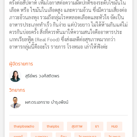
ครั้งต่อสัปดาห์ เพิ่มโอกาสต่อความผิดปกติของระดับไขมันใน
เลือด หรือ ไขมันในเลือดสูง และความอ้วน ซึ่งมีความเสี่ยงต่อ
ภาวะอ้วนลงพุง รวมถึงกลุ่มโรคหลอดเลือดและหัวใจ จัดเป็น
อาหารประเภททำเร็ว กินง่าย แต่ป่วยยาว ไม่ได้ห้ามกินแต่ไม่
ควรกินบ่อยครั้ง สิ่งที่ควรหันมาให้ความสนใจคืออาหารประ
เภทเรียลฟู้ด (Real Food) ซึ่งส่งผลดีต่อสุขภาพมากกว่า
อาหารกลุ่มนี้คืออะไร รายการ โรงหมอ เล่าให้ฟังค่ะ
ผู้จัดรายการ
สุรีย์พร วงศ์สถิตพร
วิทยากร
ผศ.ดร.เอกราช บำรุงพืชน์
thaipbsradio
thaipbs
สุขภาพ
ยา
หมอ