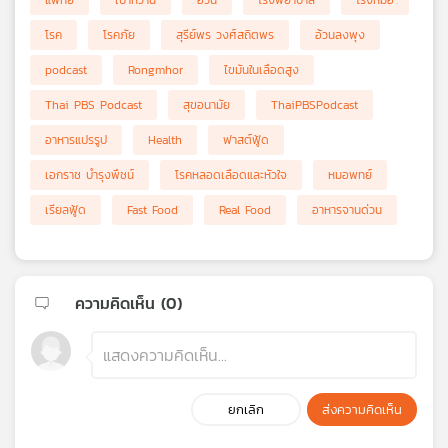
แพทย์
เบาหวาน
อ้วน
โรงพยาบาล
โรงหมอ
โรค
โรคภัย
สุรีย์พร วงศ์สถิตพร
อ้วนลงพุง
podcast
Rongmhor
ไขมันในเลือดสูง
Thai PBS Podcast
สุขอนามัย
ThaiPBSPodcast
อาหารแปรรูป
Health
ฟาสต์ฟู้ด
เอกราช บำรุงพืชน์
โรคหลอดเลือดและหัวใจ
หมอพทย์
เรียลฟู้ด
Fast Food
Real Food
อาหารจานด่วน
ความคิดเห็น (
0
)
ยกเลิก
ส่งความคิดเห็น