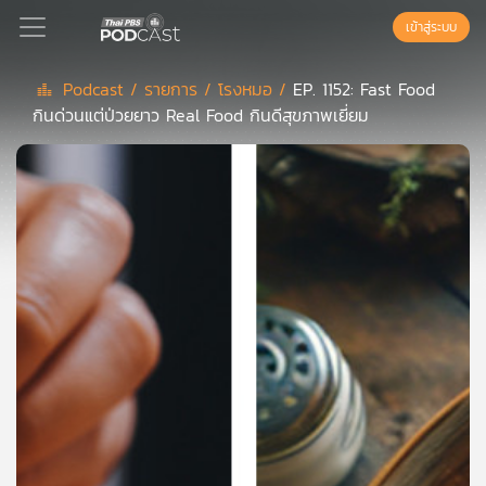
เข้าสู่ระบบ
Podcast /
รายการ /
โรงหมอ /
EP. 1152: Fast Food
กินด่วนแต่ป่วยยาว Real Food กินดีสุขภาพเยี่ยม
Podcast
เพล
ย์
ลิ
สต์
แนะนำ
เพล
ย์
ลิ
สต์
ของ