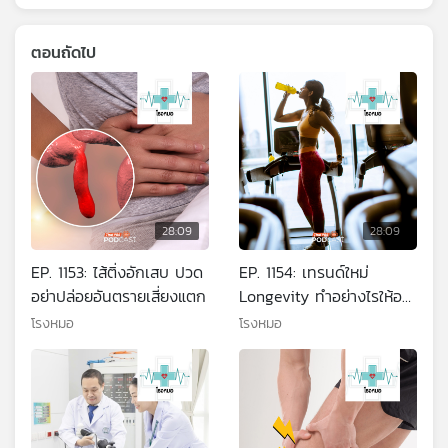
ตอนถัดไป
28:09
28:09
EP. 1153: ไส้ติ่งอักเสบ ปวด
EP. 1154: เทรนด์ใหม่
อย่าปล่อยอันตรายเสี่ยงแตก
Longevity ทำอย่างไรให้อา
ยืนแบบสุขภาพดี ชะลอความ
โรงหมอ
โรงหมอ
เสื่อม