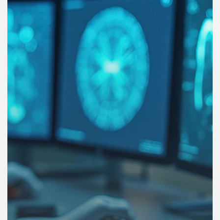
คุณ
เพลง
บทความ
ข่าว
และ
กิจกรรม
เกี่ยว
กับ
เรา