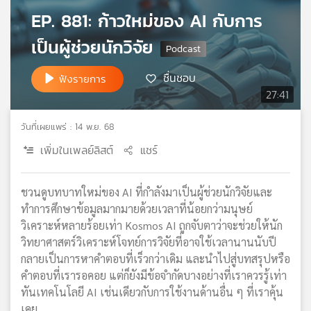
เครือ
EP. 881: ก้าวใหม่ของ AI กับการ
ข่าย
เป็นผู้ช่วยนักวิจัย
วิทยุ
ไทย
พี
ชื่นชอบ
ฟังรายการ
บี
27:41
เอส
วันที่เผยแพร่ : 14 พ.ย. 68
เพิ่มในเพลย์ลิสต์
แชร์
แผนที่
วิทยุ
เครือ
ชวนดูบทบาทใหม่ของ AI ที่กำลังมาเป็นผู้ช่วยนักวิจัยและ
ข่าย
ทำการศึกษาข้อมูลมากมายด้วยเวลาที่น้อยกว่ามนุษย์
วิเคราะห์หลายร้อยเท่า Kosmos AI ถูกจับตาว่าจะช่วยให้นัก
วิทยาศาสตร์วิเคราะห์โจทย์การวิจัยที่อาจใช้เวลานานนับปี
กลายเป็นการหาคำตอบที่เร็วกว่าเดิม และนำไปสู่บทสรุปหรือ
คำตอบที่เรารอคอย แต่ก็ยังมีข้อจำกัดบางอย่างที่เราควรรู้เท่า
ทันเทคโนโลยี AI เช่นเดียวกับการใช้งานด้านอื่น ๆ ที่เราคุ้น
เคย