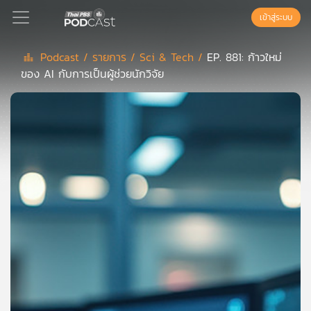
เข้าสู่ระบบ
Podcast /
รายการ /
Sci & Tech /
EP. 881: ก้าวใหม่
ของ AI กับการเป็นผู้ช่วยนักวิจัย
Podcast
เพล
ย์
ลิ
สต์
แนะนำ
เพล
ย์
ลิ
สต์
ของ