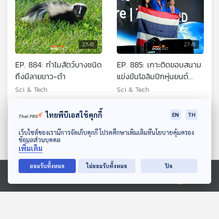
27:41
27:41
EP. 884: ทำไมสัตว์บางชนิด
EP. 885: เกาะติดขอบสนาม
ถึงมีลายขาว-ดำ
แข่งขันโอลิมปิกหุ่นยนต์
2025 ที่สิงคโปร์
Sci & Tech
Sci & Tech
ไทยพีบีเอสใช้คุกกี้
EN
TH
ตอนที่เกี่ยวข้อง
ดาวน์โหลด Thai PBS Podcast Application
เว็บไซต์ของเรามีการจัดเก็บคุกกี้ โปรดศึกษาเพิ่มเติมที่นโยบายคุ้มครอง
ข้อมูลส่วนบุคคล
เพิ่มเติม
ยอมรับทั้งหมด
ไม่ยอมรับทั้งหมด
ปิด
Ⓒ 2020 องค์การกระจายเสียงและแพร่ภาพสาธารณะแห่งประเทศไทย
27:41
27:41