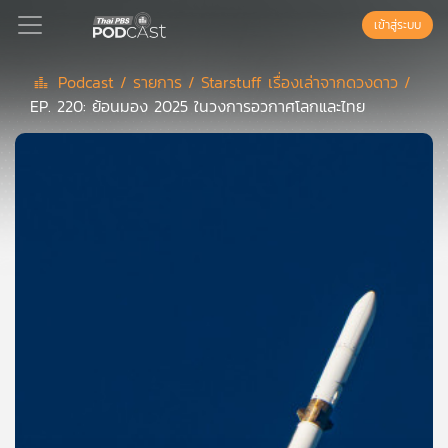
เข้าสู่ระบบ
Podcast /
รายการ /
Starstuff เรื่องเล่าจากดวงดาว /
EP. 220: ย้อนมอง 2025 ในวงการอวกาศโลกและไทย
Podcast
เพล
ย์
ลิ
สต์
แนะนำ
เพล
ย์
ลิ
สต์
ของ