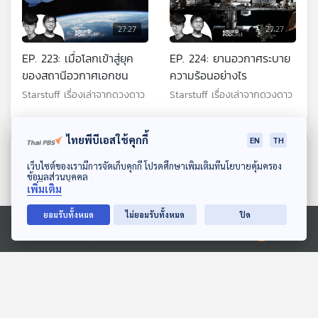
27:27
27:27
EP. 223: เมื่อโลกเข้าสู่ยุค
EP. 224: ยานอวกาศระบาย
ของสถานีอวกาศเอกชน
ความร้อนอย่างไร
Starstuff เรื่องเล่าจากดวงดาว
Starstuff เรื่องเล่าจากดวงดาว
ไทยพีบีเอสใช้คุกกี้
EN
TH
ตอนที่เกี่ยวข้อง
ดาวน์โหลด Thai PBS Podcast Application
เว็บไซต์ของเรามีการจัดเก็บคุกกี้ โปรดศึกษาเพิ่มเติมที่นโยบายคุ้มครอง
ข้อมูลส่วนบุคคล
เพิ่มเติม
ยอมรับทั้งหมด
ไม่ยอมรับทั้งหมด
ปิด
Ⓒ 2020 องค์การกระจายเสียงและแพร่ภาพสาธารณะแห่งประเทศไทย
27:27
27:27
EP. 120: มงคลกิตติ์ คิด
EP. 250: Deep Space