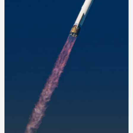
คุณ
เพลง
บทความ
ข่าว
และ
กิจกรรม
เกี่ยว
กับ
เรา