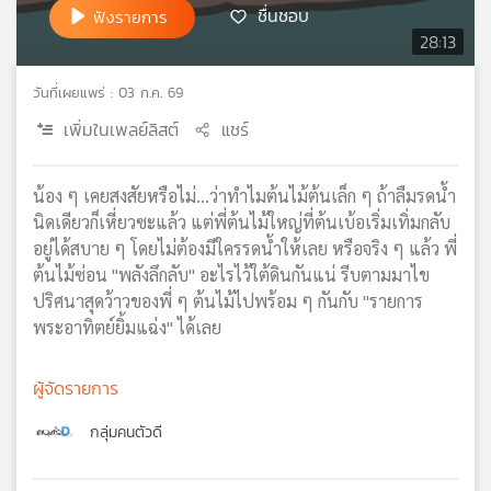
ชื่นชอบ
ฟังรายการ
เครือ
28:13
ข่าย
วิทยุ
วันที่เผยแพร่ : 03 ก.ค. 69
ไทย
พี
เพิ่มในเพลย์ลิสต์
แชร์
บี
เอส
น้อง ๆ เคยสงสัยหรือไม่…ว่าทำไมต้นไม้ต้นเล็ก ๆ ถ้าลืมรดน้ำ
นิดเดียวก็เหี่ยวซะแล้ว แต่พี่ต้นไม้ใหญ่ที่ต้นเบ้อเริ่มเทิ่มกลับ
อยู่ได้สบาย ๆ โดยไม่ต้องมีใครรดน้ำให้เลย หรือจริง ๆ แล้ว พี่
แผนที่
วิทยุ
ต้นไม้ซ่อน "พลังลึกลับ" อะไรไว้ใต้ดินกันแน่ รีบตามมาไข
เครือ
ปริศนาสุดว้าวของพี่ ๆ ต้นไม้ไปพร้อม ๆ กันกับ "รายการ
ข่าย
พระอาทิตย์ยิ้มแฉ่ง" ได้เลย
ผู้จัดรายการ
กลุ่มคนตัวดี