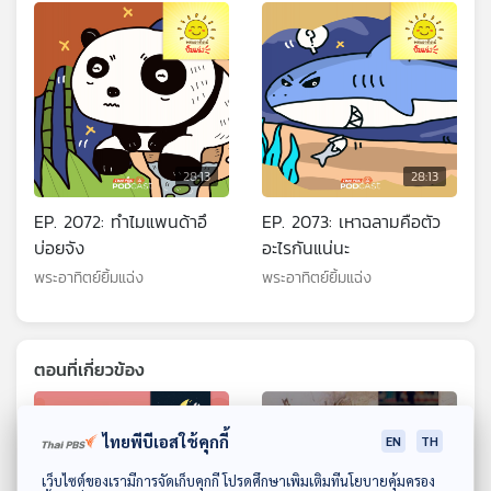
28:13
28:13
EP. 2072: ทำไมแพนด้าอึ
EP. 2073: เหาฉลามคือตัว
บ่อยจัง
อะไรกันแน่นะ
พระอาทิตย์ยิ้มแฉ่ง
พระอาทิตย์ยิ้มแฉ่ง
ตอนที่เกี่ยวข้อง
ไทยพีบีเอสใช้คุกกี้
EN
TH
ดาวน์โหลด Thai PBS Podcast Application
เว็บไซต์ของเรามีการจัดเก็บคุกกี้ โปรดศึกษาเพิ่มเติมที่นโยบายคุ้มครอง