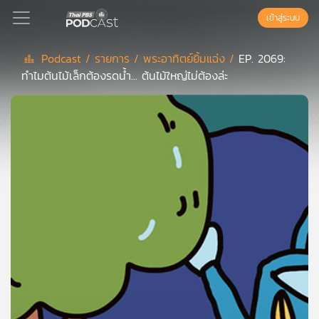
เข้าสู่ระบบ
Podcast /
รายการ /
พระอาทิตย์ยิ้มแฉ่ง /
EP. 2069:
ทำไมต้นไม้เล็กต้องรดน้ำ... ต้นไม้ใหญ่ไม่ต้องล่ะ
Podcast
เพล
ย์
ลิ
สต์
แนะนำ
เพล
ย์
ลิ
สต์
ของ