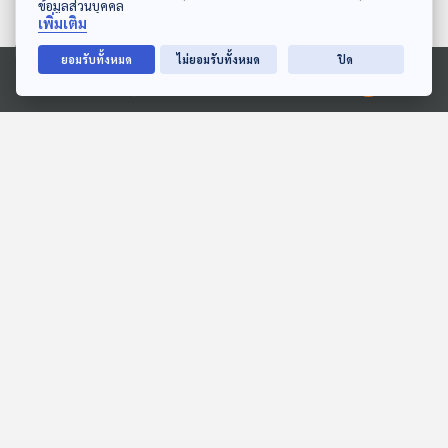
ข้อมูลส่วนบุคคล
เพิ่มเติม
ยอมรับทั้งหมด
ไม่ยอมรับทั้งหมด
ปิด
28:13
28:13
Ⓒ 2020 องค์การกระจายเสียงและแพร่ภาพสาธารณะแห่งประเทศไทย
EP. 156: นิทาน สามสีกอด
EP. 19: ล่องไพร เทวรูปชาว
คุณยาย
อินคา
หูยาวเล่าเรื่อง
ห้องสมุดหลังไมค์
28:13
28:13
EP. 137: อภิญญาพัชญ์
EP. 1951: เม็ดเลือดแดงที่
ตระการตาทิพย์ | รอบ
หมดอายุ หายไปไหนนะ
10.00 | วันเด็ก 2569
Podcaster ตัวน้อย
พระอาทิตย์ยิ้มแฉ่ง