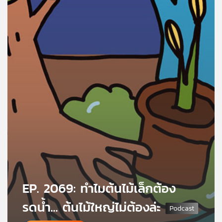
คุณ
เพลง
บทความ
ข่าว
และ
กิจกรรม
เกี่ยว
EP. 2069: ทำไมต้นไม้เล็กต้อง
กับ
เรา
รดน้ำ... ต้นไม้ใหญ่ไม่ต้องล่ะ