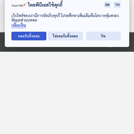
ไทยพีบีเอสใช้คุกกี้
EN
TH
ดาวน์โหลด Thai PBS Podcast Application
เว็บไซต์ของเรามีการจัดเก็บคุกกี้ โปรดศึกษาเพิ่มเติมที่นโยบายคุ้มครอง
ข้อมูลส่วนบุคคล
เพิ่มเติม
ยอมรับทั้งหมด
ไม่ยอมรับทั้งหมด
ปิด
27:55
27:55
Ⓒ 2020 องค์การกระจายเสียงและแพร่ภาพสาธารณะแห่งประเทศไทย
EP. 2069: ทำไมต้นไม้เล็ก
EP. 2016: ฟองน้ำยักษ์ใน
ต้องรดน้ำ... ต้นไม้ใหญ่ไม่
ร่างกาย
ต้องล่ะ
พระอาทิตย์ยิ้มแฉ่ง
พระอาทิตย์ยิ้มแฉ่ง
27:55
27:55