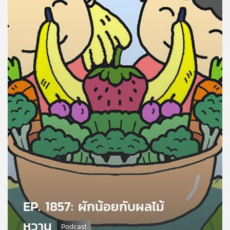
คุณ
เพลง
บทความ
ข่าว
และ
กิจกรรม
เกี่ยว
กับ
EP. 1857: ผักน้อยกับผลไม้
เรา
หวาน