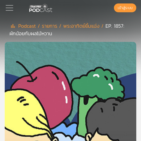
เข้าสู่ระบบ
Podcast /
รายการ /
พระอาทิตย์ยิ้มแฉ่ง /
EP. 1857:
ผักน้อยกับผลไม้หวาน
Podcast
เพล
ย์
ลิ
สต์
แนะนำ
เพล
ย์
ลิ
สต์
ของ