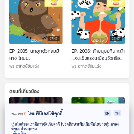
27:47
27:47
EP. 2035: นกฮูกตัวกลมมี
EP. 2036: ถ้ามนุษย์กินหญ้า
หาง ไหมนะ
....จะแข็งแรงเหมือนวัวหรือ
เปล่า
พระอาทิตย์ยิ้มแฉ่ง
พระอาทิตย์ยิ้มแฉ่ง
ตอนที่เกี่ยวข้อง
ไทยพีบีเอสใช้คุกกี้
EN
TH
ดาวน์โหลด Thai PBS Podcast Application
เว็บไซต์ของเรามีการจัดเก็บคุกกี้ โปรดศึกษาเพิ่มเติมที่นโยบายคุ้มครอง
ข้อมูลส่วนบุคคล
เพิ่มเติม