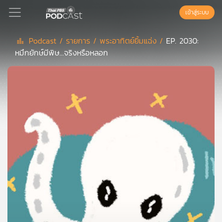
เข้าสู่ระบบ
Podcast /
รายการ /
พระอาทิตย์ยิ้มแฉ่ง /
EP. 2030:
หมึกยักษ์มีพิษ...จริงหรือหลอก
Podcast
เพล
ย์
ลิ
สต์
แนะนำ
เพล
ย์
ลิ
สต์
ของ