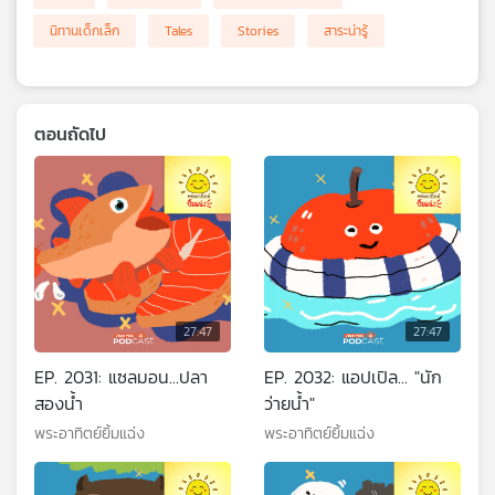
นิทานเด็กเล็ก
Tales
Stories
สาระน่ารู้
ตอนถัดไป
27:47
27:47
EP. 2031: แซลมอน...ปลา
EP. 2032: แอปเปิล... "นัก
สองน้ำ
ว่ายน้ำ"
พระอาทิตย์ยิ้มแฉ่ง
พระอาทิตย์ยิ้มแฉ่ง