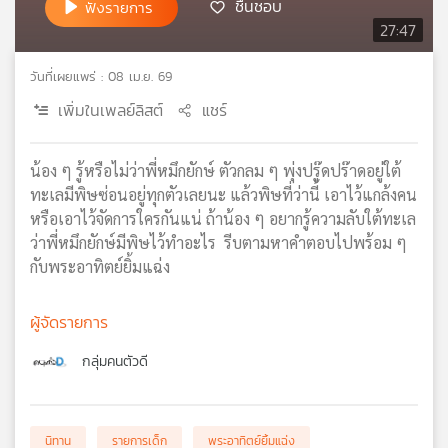
ชื่นชอบ
ฟังรายการ
เครือ
27:47
ข่าย
วิทยุ
วันที่เผยแพร่ : 08 เม.ย. 69
ไทย
เพิ่มในเพลย์ลิสต์
แชร์
พี
บี
เอส
น้อง ๆ รู้หรือไม่ว่าพี่หมึกยักษ์ ตัวกลม ๆ พุ่งปรู๊ดปร๊าดอยู่ใต้
ทะเลมีพิษซ่อนอยู่ทุกตัวเลยนะ แล้วพิษที่ว่านี้ เอาไว้แกล้งคน
หรือเอาไว้จัดการใครกันแน่ ถ้าน้อง ๆ อยากรู้ความลับใต้ทะเล
แผนที่
ว่าพี่หมึกยักษ์มีพิษไว้ทำอะไร รีบตามหาคำตอบไปพร้อม ๆ
วิทยุ
กับพระอาทิตย์ยิ้มแฉ่ง
เครือ
ข่าย
ผู้จัดรายการ
กลุ่มคนตัวดี
นิทาน
รายการเด็ก
พระอาทิตย์ยิ้มแฉ่ง