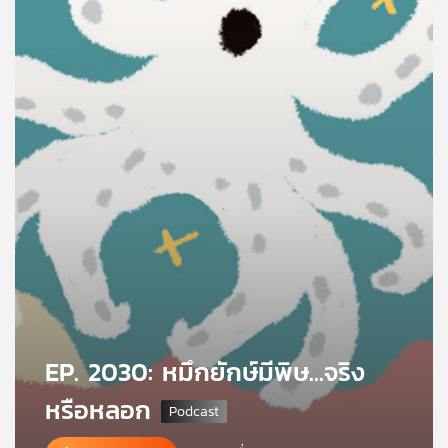
คุณ
เพลง
บทความ
ข่าว
และ
กิจกรรม
เกี่ยว
EP. 2030: หมึกยักษ์มีพิษ...จริง
กับ
เรา
หรือหลอก