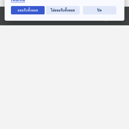
27:47
27:47
ยอมรับทั้งหมด
ไม่ยอมรับทั้งหมด
ปิด
Ⓒ 2020 องค์การกระจายเสียงและแพร่ภาพสาธารณะแห่งประเทศไทย
EP. 15: ล่องไพร ผีตอง
ต้นไม้แห่งความอดทน
เหลืองคนสุดท้าย
สื่อเสียงนิทาน : นิทานเด็กเล็ก
ห้องสมุดหลังไมค์
27:47
27:47
EP. 226: โรคจากสัตว์สู่คน
EP. 1983: ทำไมซานต้าเลือก
โรคติดต่อที่ต้องระวัง!
คู่หูเป็นกวางเรนเดียร์
นานาสัตว์สารพัดเสียง
พระอาทิตย์ยิ้มแฉ่ง