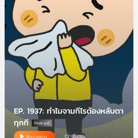
คุณ
เพลง
บทความ
ข่าว
และ
กิจกรรม
เกี่ยว
EP. 1937: ทำไมจามทีไรต้องหลับตา
กับ
ทุกที
เรา
ชื่นชอบ
ฟังรายการ