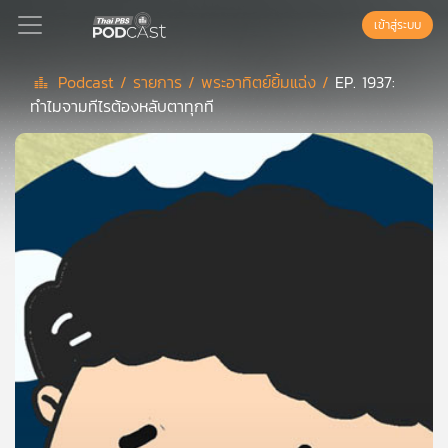
เข้าสู่ระบบ
Podcast /
รายการ /
พระอาทิตย์ยิ้มแฉ่ง /
EP. 1937:
ทำไมจามทีไรต้องหลับตาทุกที
Podcast
เพล
ย์
ลิ
สต์
แนะนำ
เพล
ย์
ลิ
สต์
ของ