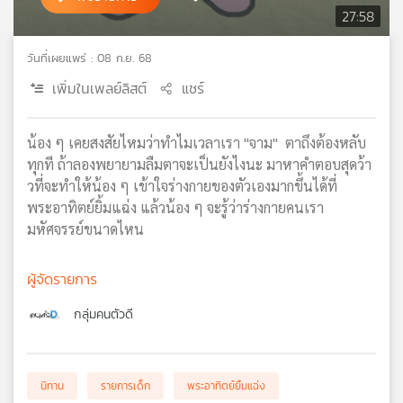
27:58
เครือ
ข่าย
วันที่เผยแพร่ : 08 ก.ย. 68
วิทยุ
ไทย
เพิ่มในเพลย์ลิสต์
แชร์
พี
บี
เอส
น้อง ๆ เคยสงสัยไหมว่าทำไมเวลาเรา "จาม" ตาถึงต้องหลับ
ทุกที ถ้าลองพยายามลืมตาจะเป็นยังไงนะ มาหาคำตอบสุดว้า
วที่จะทำให้น้อง ๆ เข้าใจร่างกายของตัวเองมากขึ้นได้ที่
แผนที่
พระอาทิตย์ยิ้มแฉ่ง แล้วน้อง ๆ จะรู้ว่าร่างกายคนเรา
วิทยุ
มหัศจรรย์ขนาดไหน
เครือ
ข่าย
ผู้จัดรายการ
กลุ่มคนตัวดี
นิทาน
รายการเด็ก
พระอาทิตย์ยิ้มแฉ่ง