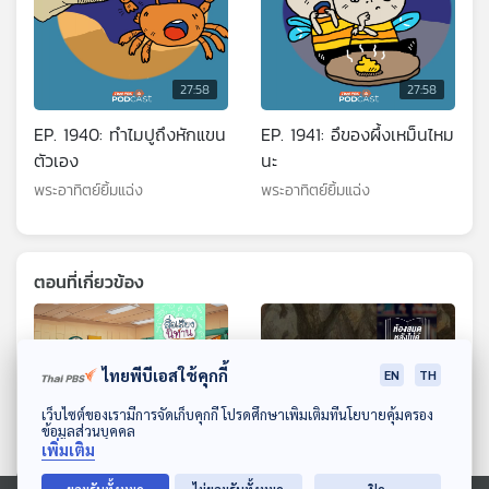
27:58
27:58
EP. 1940: ทำไมปูถึงหักแขน
EP. 1941: อึของผึ้งเหม็นไหม
ตัวเอง
นะ
พระอาทิตย์ยิ้มแฉ่ง
พระอาทิตย์ยิ้มแฉ่ง
ตอนที่เกี่ยวข้อง
ไทยพีบีเอสใช้คุกกี้
EN
TH
ดาวน์โหลด Thai PBS Podcast Application
เว็บไซต์ของเรามีการจัดเก็บคุกกี้ โปรดศึกษาเพิ่มเติมที่นโยบายคุ้มครอง
ข้อมูลส่วนบุคคล
เพิ่มเติม
27:58
27:58