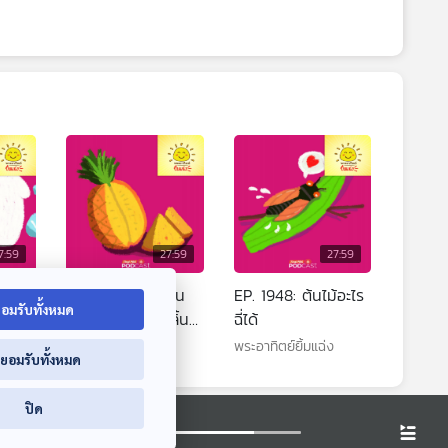
7:59
27:59
27:59
ได้นะ!
EP. 1947: ทำไมกิน
EP. 1948: ต้นไม้อะไร
อมรับทั้งหมด
สับปะรดแล้วแสบลิ้น
ฉี่ได้
แต่ฟันไม่เป็นไร
พระอาทิตย์ยิ้มแฉ่ง
พระอาทิตย์ยิ้มแฉ่ง
่ยอมรับทั้งหมด
ปิด