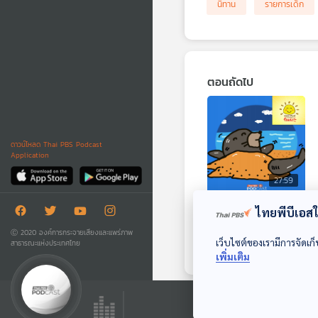
นิทาน
รายการเด็ก
ตอนถัดไป
ดาวน์โหลด Thai PBS Podcast
Application
27:59
EP. 1943: แมวน้ำกับ
ไทยพีบีเอสใช
ทรายปริศนา
Ⓒ 2020 องค์การกระจายเสียงและแพร่ภาพ
เว็บไซต์ของเรามีการจัดเก็
สาธารณะแห่งประเทศไทย
พระอาทิตย์ยิ้มแฉ่ง
เพิ่มเติม
ตอนที่เกี่ยวข้อง