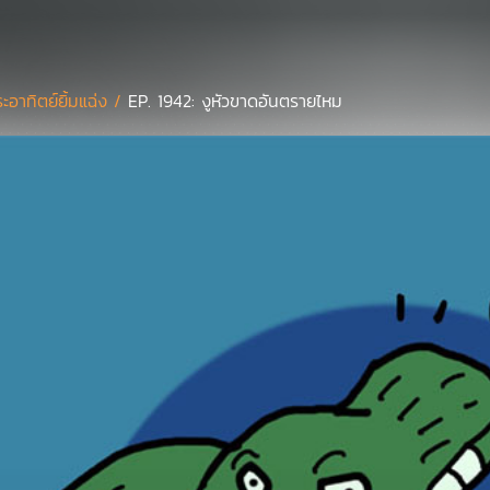
ะอาทิตย์ยิ้มแฉ่ง /
EP. 1942: งูหัวขาดอันตรายไหม