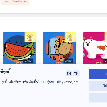
พระอาทิตย์ยิ้มแฉ่ง
27:59
27:59
2
EP. 1944: เปลือก
EP. 1945: กระจกใน
EP. 1946: กินไม่
้คุกกี้
EN
TH
ย
แตงโมมหัศจรรย์
ลิฟต์…มีไว้ทำไมนะ
ตับหมีขั้วโลก
บคุกกี้ โปรดศึกษาเพิ่มเติมที่นโยบายคุ้มครองข้อมูลส่วนบุคคล
พระอาทิตย์ยิ้มแฉ่ง
พระอาทิตย์ยิ้มแฉ่ง
พระอาทิตย์ยิ้มแฉ่ง
ไม
00:00:00
00:00:00