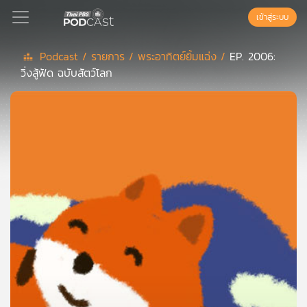
เข้าสู่ระบบ
Podcast /
รายการ /
พระอาทิตย์ยิ้มแฉ่ง /
EP. 2006:
วิ่งสู้ฟัด ฉบับสัตว์โลก
Podcast
เพล
ย์
ลิ
สต์
แนะนำ
เพล
ย์
ลิ
สต์
ของ