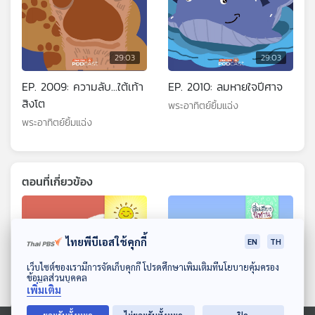
29:03
29:03
EP. 2009: ความลับ...ใต้เท้า
EP. 2010: ลมหายใจปีศาจ
สิงโต
พระอาทิตย์ยิ้มแฉ่ง
พระอาทิตย์ยิ้มแฉ่ง
ตอนที่เกี่ยวข้อง
ไทยพีบีเอสใช้คุกกี้
EN
TH
ดาวน์โหลด Thai PBS Podcast Application
เว็บไซต์ของเรามีการจัดเก็บคุกกี้ โปรดศึกษาเพิ่มเติมที่นโยบายคุ้มครอง
ข้อมูลส่วนบุคคล
เพิ่มเติม
29:03
29:03