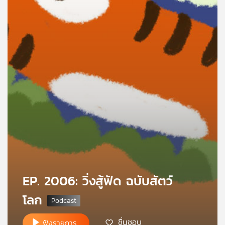
คุณ
เพลง
บทความ
ข่าว
และ
กิจกรรม
เกี่ยว
EP. 2006: วิ่งสู้ฟัด ฉบับสัตว์
กับ
โลก
เรา
ชื่นชอบ
ฟังรายการ