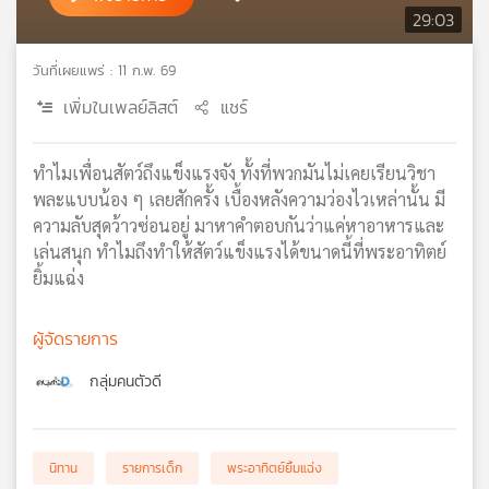
29:03
เครือ
ข่าย
วันที่เผยแพร่ : 11 ก.พ. 69
วิทยุ
ไทย
เพิ่มในเพลย์ลิสต์
แชร์
พี
บี
เอส
ทำไมเพื่อนสัตว์ถึงแข็งแรงจัง ทั้งที่พวกมันไม่เคยเรียนวิชา
พละแบบน้อง ๆ เลยสักครั้ง เบื้องหลังความว่องไวเหล่านั้น มี
ความลับสุดว้าวซ่อนอยู่ มาหาคำตอบกันว่าแค่หาอาหารและ
แผนที่
เล่นสนุก ทำไมถึงทำให้สัตว์แข็งแรงได้ขนาดนี้ที่พระอาทิตย์
วิทยุ
ยิ้มแฉ่ง
เครือ
ข่าย
ผู้จัดรายการ
กลุ่มคนตัวดี
นิทาน
รายการเด็ก
พระอาทิตย์ยิ้มแฉ่ง