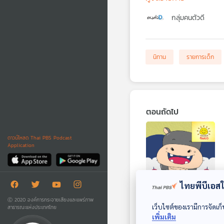
กลุ่มคนตัวดี
นิทาน
รายการเด็ก
ตอนถัดไป
ดาวน์โหลด Thai PBS Podcast
Application
28:28
ไทยพีบีเอสใช
EP. 1817: ฮิปโปยิ้ม
Ⓒ 2020 องค์การกระจายเสียงและแพร่ภาพ
เว็บไซต์ของเรามีการจัดเก็
สาธารณะแห่งประเทศไทย
หวาน
เพิ่มเติม