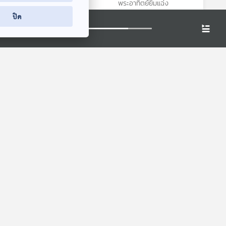
พระอาทิตย์ยิ้มแฉ่ง
พระอาทิตย์ยิ้มแฉ่ง
ปิด
8:28
28:28
28:28
คาโป
EP. 1: ล่องไพร เสือ
EP. 5: ล่องไพร เมือง
ง
กึ่งพุทธกาล
ลับแล
สียง
ห้องสมุดหลังไมค์
ห้องสมุดหลังไมค์