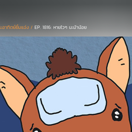
ะอาทิตย์ยิ้มแฉ่ง /
EP. 1816: หายไวๆ นะม้าน้อย