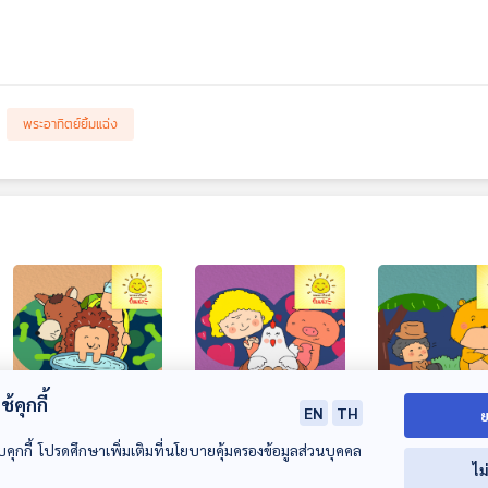
พระอาทิตย์ยิ้มแฉ่ง
28:28
28:28
2
้คุกกี้
EN
TH
ย
EP. 1818: ขอล้างมือ
EP. 1819: แม่ไก่มีไข่
EP. 1820: นาย
บคุกกี้ โปรดศึกษาเพิ่มเติมที่นโยบายคุ้มครองข้อมูลส่วนบุคคล
ก่อนนะ
หลายฟอง
กับหมี
ไม