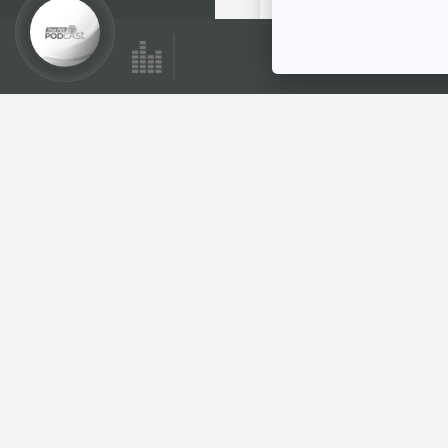
พระอาทิตย์ยิ้มแฉ่ง
ตอนที่เกี่ยวข้อง
28:28
EP. 2000: เชื่อไหม?
ร่างกายเราเรืองแสง
ได้
พระอาทิตย์ยิ้มแฉ่ง