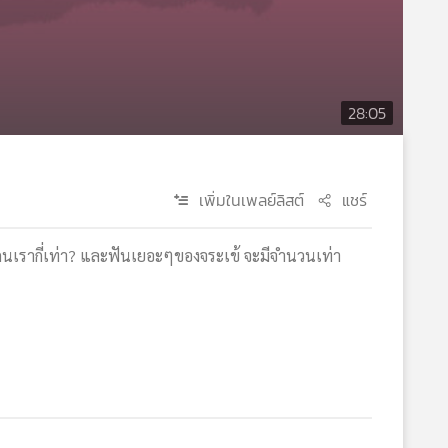
28:05
เพิ่มในเพลย์ลิสต์
แชร์
คนเรากี่เท่า? และฟันเยอะๆของจระเข้ จะมีจำนวนเท่า