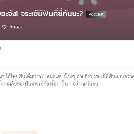
ะจัง! จระเข้มีฟันกี่ซี่กันนะ?
ชื่นชอบ
8
ม? โอ้โห! ฟันเต็มปากไปหมดเลย น้องๆ ทายสิว่า จระเข้มีฟันเยอะกว่า
รู้ความลับของฟันจระเข้ต้องร้อง "ว้าว!" อย่างแน่นอน