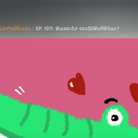
ะอาทิตย์ยิ้มแฉ่ง /
EP. 1971: ฟันเยอะจัง! จระเข้มีฟันกี่ซี่กันนะ?