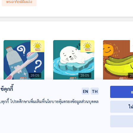
พระอาทิตย์ยิ้มแฉ่ง
28:05
28:05
2
EP. 1973: อะไรเกิด
EP. 1974: แมวน้ำ
EP. 1975: ทำไ
้คุกกี้
EN
TH
ย
ก่อนกัน “แปรงสีฟัน
นอนหลับยังไงนะ
กล้วยถึงงอ
หรือยาสีฟัน”
บคุกกี้ โปรดศึกษาเพิ่มเติมที่นโยบายคุ้มครองข้อมูลส่วนบุคคล
พระอาทิตย์ยิ้มแฉ่ง
พระอาทิตย์ยิ้มแฉ่ง
พระอาทิตย์ยิ้มแฉ่ง
ไม
00:00:00
00:00:00