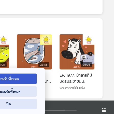
8:05
28:05
28:05
มผล
EP. 1976: ทำไม
EP. 1977: ม้าลายก็มี
อมรับทั้งหมด
เครื่องบินต้องมีหน้า
บัตรประชาชนนะ
ต่าง
พระอาทิตย์ยิ้มแฉ่ง
พระอาทิตย์ยิ้มแฉ่ง
่ยอมรับทั้งหมด
ปิด