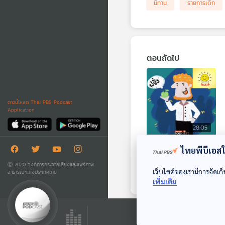
นิทาน
รายการเด็ก
ตอนถัดไป
ดาวน์โหลด Thai PBS Podcast
Application
28:05
EP. 1972: ทำไมคน
ไทยพีบีเอสใช
ไทยเรียกชาวยุโรปว่า
Ⓒ 2020 องค์การกระจายเสียงและแพร่ภาพ
ฝรั่ง
เว็บไซต์ของเรามีการจัดเก็
สาธารณะแห่งประเทศไทย
พระอาทิตย์ยิ้มแฉ่ง
เพิ่มเติม
ตอนที่เกี่ยวข้อง