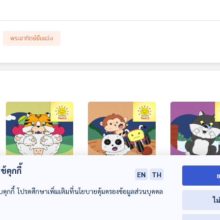
พระอาทิตย์ยิ้มแฉ่ง
28:39
28:39
2
้คุกกี้
EN
TH
ย
EP. 1825: เสือกับแพะ
EP. 1826: แพนด้ากับ
EP. 1827: แมวเ
จักรยาน
กับยุง
บคุกกี้ โปรดศึกษาเพิ่มเติมที่นโยบายคุ้มครองข้อมูลส่วนบุคคล
พระอาทิตย์ยิ้มแฉ่ง
ไม
พระอาทิตย์ยิ้มแฉ่ง
พระอาทิตย์ยิ้มแฉ่ง