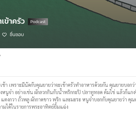
าเข้าครัว
ชื่นชอบ
7
นแต่เช้า เพราะมีนัดกับคุณยายว่าจะเข้าครัวทำอาหารด้วยกัน คุณยายบอกว
จ๋า อย่างเช่น ผักลวกกินกับน้ำพริกกะปิ ปลาทูทอด ต้มไข่ แล้วก็แกงจื
แตงกวา ถั่วพลู ผักกาดขาว พริก และมะระ หนูจ๋าบอกกับคุณยายว่า คุณครูท
ตามได้ในรายการพระอาทิตย์ยิ้มแฉ่ง