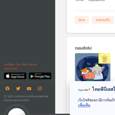
นิทาน
รายการเด็ก
ตอนถัดไป
ดาวน์โหลด Thai PBS Podcast
Application
28:39
ไทยพีบีเอสใช
EP. 1824: อะไรอยู่ข้าง
Ⓒ 2020 องค์การกระจายเสียงและแพร่ภาพ
หลัง
เว็บไซต์ของเรามีการจัดเก็
สาธารณะแห่งประเทศไทย
เพิ่มเติม
พระอาทิตย์ยิ้มแฉ่ง