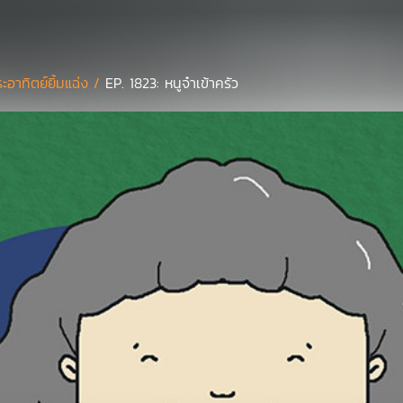
ะอาทิตย์ยิ้มแฉ่ง /
EP. 1823: หนูจ๋าเข้าครัว