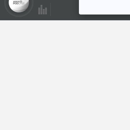
ตอนที่เกี่ยวข้อง
28:39
EP. 218: สัตว์เลือด
เย็น ผู้เชี่ยวชาญแห่ง
การเอาชีวิตรอด
นานาสัตว์สารพัดเสียง