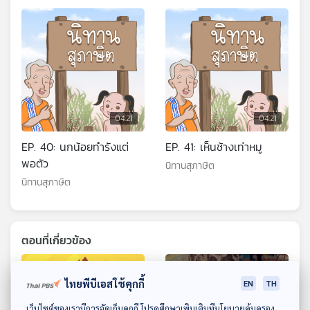
04:21
04:21
EP. 40: นกน้อยทำรังแต่
EP. 41: เห็นช้างเท่าหมู
พอตัว
นิทานสุภาษิต
นิทานสุภาษิต
ตอนที่เกี่ยวข้อง
ไทยพีบีเอสใช้คุกกี้
EN
TH
ดาวน์โหลด Thai PBS Podcast Application
เว็บไซต์ของเรามีการจัดเก็บคุกกี้ โปรดศึกษาเพิ่มเติมที่นโยบายคุ้มครอง