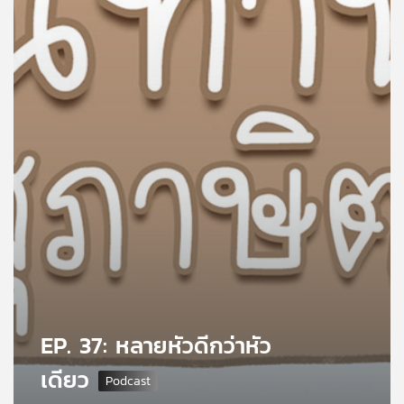
คุณ
เพลง
บทความ
ข่าว
และ
กิจกรรม
เกี่ยว
กับ
EP. 37: หลายหัวดีกว่าหัว
เรา
เดียว