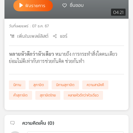
ชื่นชอบ
ฟังรายการ
เครือ
04:21
ข่าย
วิทยุ
ไทย
วันที่เผยแพร่ : 07 ธ.ค. 67
พี
เพิ่มในเพลย์ลิสต์
แชร์
บี
เอส
หลายหัวดีกว่าหัวเดียว
หมายถึง การกระทำสิ่งใดคนเดียว
ย่อมไม่ดีเท่ากับการช่วยกันคิด ช่วยกันทำ
แผนที่
วิทยุ
เครือ
นิทาน
สุภาษิต
นิทานสุภาษิต
ความสามัคคี
ข่าย
คำสุภาษิต
สุภาษิตไทย
หลายหัวดีกว่าหัวเดียว
ความคิดเห็น (
0
)