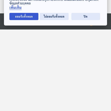
ข้อมูลส่วนบุคคล
เพิ่มเติม
ยอมรับทั้งหมด
ไม่ยอมรับทั้งหมด
ปิด
04:21
04:21
Ⓒ 2020 องค์การกระจายเสียงและแพร่ภาพสาธารณะแห่งประเทศไทย
EP. 170: ปุณณวิช ประจาย
EP. 6: ล่องไพร เสือกึ่ง
เดช | รอบ 13.00 | วันเด็ก
พุทธกาล
2569
Podcaster ตัวน้อย
ห้องสมุดหลังไมค์
04:21
04:21
บันทึกของฉัน
ทำไมไข่นกกระทาถึงมีลาย
จุด
สื่อเสียงนิทาน : นิทานเด็กเล็ก
พระอาทิตย์ยิ้มแฉ่ง