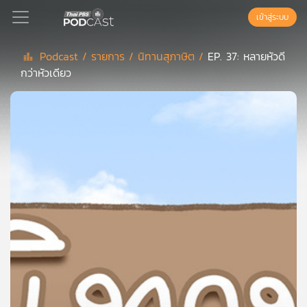
เข้าสู่ระบบ
Podcast /
รายการ /
นิทานสุภาษิต /
EP. 37: หลายหัวดี
กว่าหัวเดียว
Podcast
เพล
ย์
ลิ
สต์
แนะนำ
เพล
ย์
ลิ
สต์
ของ