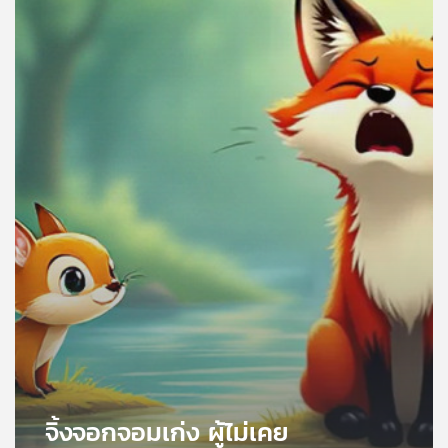
คุณ
เพลง
บทความ
ข่าว
และ
กิจกรรม
เกี่ยว
กับ
เรา
จิ้งจอกจอมเก่ง ผู้ไม่เคย