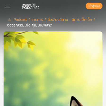
เข้าสู่ระบบ
Podcast /
รายการ /
สื่อเสียงนิทาน : นิทานเด็กเล็ก /
จิ้งจอกจอมเก่ง ผู้ไม่เคยพลาด
Podcast
เพล
ย์
ลิ
สต์
แนะนำ
เพล
ย์
ลิ
สต์
ของ