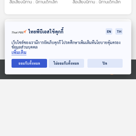
สื่อเสียงนิทาน : นิทานเด็กเล็ก
สื่อเสียงนิทาน : นิทานเด็กเล็ก
ตอนที่เกี่ยวข้อง
ไทยพีบีเอสใช้คุกกี้
EN
TH
ดาวน์โหลด Thai PBS Podcast Application
เว็บไซต์ของเรามีการจัดเก็บคุกกี้ โปรดศึกษาเพิ่มเติมที่นโยบายคุ้มครอง
ข้อมูลส่วนบุคคล
เพิ่มเติม
ยอมรับทั้งหมด
ไม่ยอมรับทั้งหมด
ปิด
Ⓒ 2020 องค์การกระจายเสียงและแพร่ภาพสาธารณะแห่งประเทศไทย
05:32
05:32
EP. 227: หอยเป๋าฮื้อ สุด
EP. 190: ลัลน์รดา ศิริวรรณ
ยอดหอยจักรพรรดิ
| รอบ 14.00 | วันเด็ก 2569
นานาสัตว์สารพัดเสียง
Podcaster ตัวน้อย