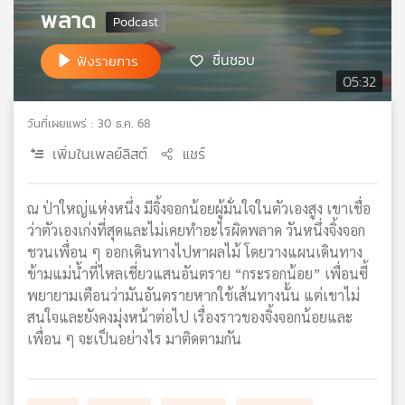
พลาด
เครือ
ข่าย
ชื่นชอบ
วิทยุ
ฟังรายการ
ไทย
05:32
พี
บี
วันที่เผยแพร่ : 30 ธ.ค. 68
เอส
เพิ่มในเพลย์ลิสต์
แชร์
แผนที่
ณ ป่าใหญ่แห่งหนึ่ง มีจิ้งจอกน้อยผู้มั่นใจในตัวเองสูง เขาเชื่อ
วิทยุ
ว่าตัวเองเก่งที่สุดและไม่เคยทำอะไรผิดพลาด วันหนึ่งจิ้งจอก
เครือ
ชวนเพื่อน ๆ ออกเดินทางไปหาผลไม้ โดยวางแผนเดินทาง
ข่าย
ข้ามแม่น้ำที่ไหลเชี่ยวแสนอันตราย “กระรอกน้อย” เพื่อนซี้
พยายามเตือนว่ามันอันตรายหากใช้เส้นทางนั้น แต่เขาไม่
สนใจและยังคงมุ่งหน้าต่อไป เรื่องราวของจิ้งจอกน้อยและ
เพื่อน ๆ จะเป็นอย่างไร มาติดตามกัน