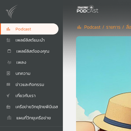
Podcast /
รายการ /
สื
Podcast
เพลย์ลิสต์แนะนำ
เพลย์ลิสต์ของคุณ
เพลง
บทความ
ข่าวและกิจกรรม
เกี่ยวกับเรา
เครือข่ายวิทยุไทยพีบีเอส
แผนที่วิทยุเครือข่าย