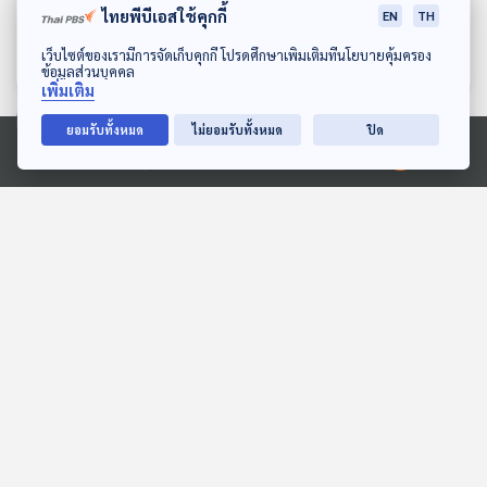
คนสุดท้าย
เหลืองคนสุดท้าย
ไทยพีบีเอสใช้คุกกี้
EN
TH
ห้องสมุดหลังไมค์
ห้องสมุดหลังไมค์
ดาวน์โหลด Thai PBS Podcast Application
เว็บไซต์ของเรามีการจัดเก็บคุกกี้ โปรดศึกษาเพิ่มเติมที่นโยบายคุ้มครอง
ข้อมูลส่วนบุคคล
เพิ่มเติม
ยอมรับทั้งหมด
ไม่ยอมรับทั้งหมด
ปิด
ตอนที่เกี่ยวข้อง
Ⓒ 2020 องค์การกระจายเสียงและแพร่ภาพสาธารณะแห่งประเทศไทย
42:34
42:34
EP. 1961: รอยเท้าอมตะ
EP. 1937: ทำไมจามทีไรต้อง
หลับตาทุกที
พระอาทิตย์ยิ้มแฉ่ง
พระอาทิตย์ยิ้มแฉ่ง