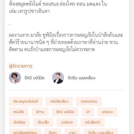
ห้องสมุดหลังไมค์ ขอเสนอ ล่องไพร ตอน มดแดง ใน
เล่ม เทวรูปชาวอินคา
.
ผลงานจาก มาลัย ชูพินิจเรื่องราวการผจญภัยในป่าลึกลับและ
สัตว์ร้ายนานาชนิด ๆ ที่ถ่ายทอดด้วยภาษาที่อ่านง่าย ชวน
ติดตาม คนรักป่าและการผจญภัยไม่ควรพลาด
ผู้จัดรายการ
รัศมี มณีนิล
จิตริน เมฆเหลือง
ห้องสมุดหลังไมค์
หนังสือเสียง
วรรณกรรม
หนังสือ
นิทาน
รัศมี มณีนิล
ป่า
มดแดง
นักเขียน
เรื่องสั้น
นวนิยาย
หนังสือเก่า
หนังสือสมัยก่อน
อินคา
มายา
จิตริน เมฆเหลือง