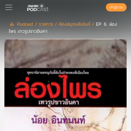
เข้าสู่ระบบ
Podcast /
รายการ /
ห้องสมุดหลังไมค์ /
EP. 6: ล่อง
ไพร เทวรูปชาวอินคา
Podcast
เพล
ย์
ลิ
สต์
แนะนำ
เพล
ย์
ลิ
สต์
ของ