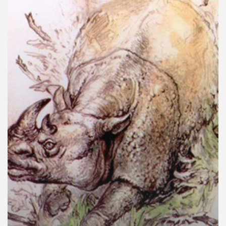
คุณ
เพลง
บทความ
ข่าว
และ
กิจกรรม
เกี่ยว
กับ
เรา