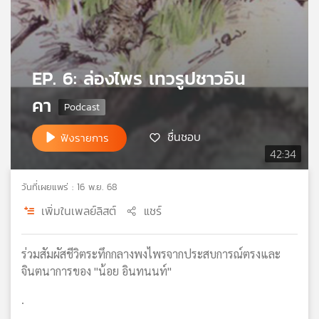
เครือ
ข่าย
วิทยุ
ไทย
EP. 6: ล่องไพร เทวรูปชาวอิน
พี
บี
คา
เอส
ชื่นชอบ
ฟังรายการ
42:34
แผนที่
วิทยุ
วันที่เผยแพร่ : 16 พ.ย. 68
เครือ
ข่าย
เพิ่มในเพลย์ลิสต์
แชร์
ร่วมสัมผัสชีวิตระทึกกลางพงไพรจากประสบการณ์ตรงและ
จินตนาการของ "น้อย อินทนนท์"
.