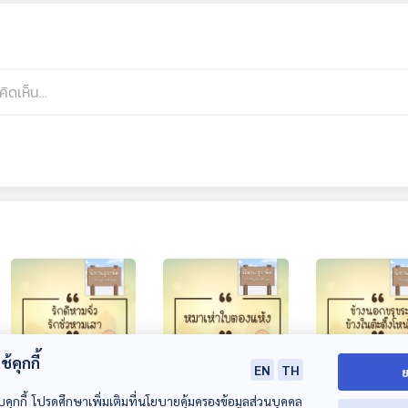
้คุกกี้
07:20
07:20
0
EN
TH
ย
EP. 50: รักดีหามจั่ว
EP. 51: หมาเห่า
EP. 52: ข้างนอ
บคุกกี้ โปรดศึกษาเพิ่มเติมที่นโยบายคุ้มครองข้อมูลส่วนบุคคล