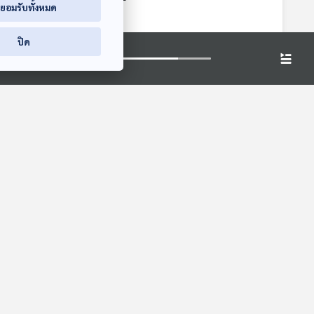
่ยอมรับทั้งหมด
ิ๊ง
นิทานสุภาษิต
ปิด
7:20
07:20
07:20
EP. 2020: สลอธ
EP. 171: ปุณยภัทร
(Sloth) นักว่ายน้ำ
มานะสิน | รอบ 13.00
| วันเด็ก 2569
พระอาทิตย์ยิ้มแฉ่ง
Podcaster ตัวน้อย