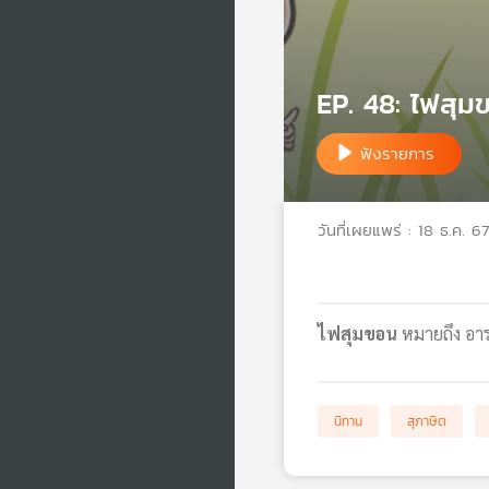
EP. 48: ไฟสุม
ฟังรายการ
วันที่เผยแพร่ : 18 ธ.ค. 67
ไฟสุมขอน
หมายถึง อารม
นิทาน
สุภาษิต