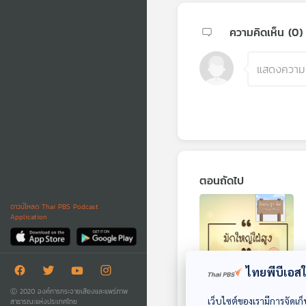
ความคิดเห็น (
0
)
ตอนถัดไป
ดาวน์โหลด Thai PBS Podcast
Application
ไทยพีบีเอสใช
07:20
Ⓒ 2020 องค์การกระจายเสียงและแพร่ภาพ
EP. 49: มักใหญ่ใฝ่สูง
เว็บไซต์ของเรามีการจัดเก็
สาธารณะแห่งประเทศไทย