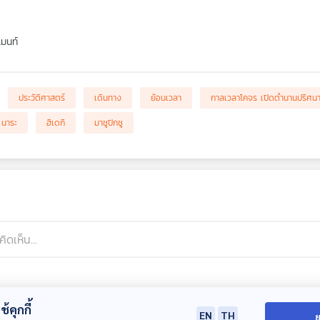
เมนท์
ประวัติศาสตร์
เดินทาง
ย้อนเวลา
กาลเวลาโคจร เปิดตำนานปริศน
นาระ
ฮิเดกิ
มาชูปิกชู
้คุกกี้
EN
TH
ย