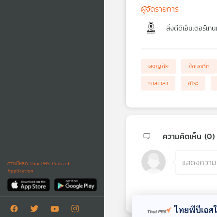
ผู้จัดรายการ
สิ่งดีดีเอ็นเตอร์เทน
ผจญภัย
ย้อนอดีต
กาลเวลา
ฮิโระ
ความคิดเห็น (
0
)
ดาวน์โหลด Thai PBS Podcast
Application
ไทยพีบีเอสใช