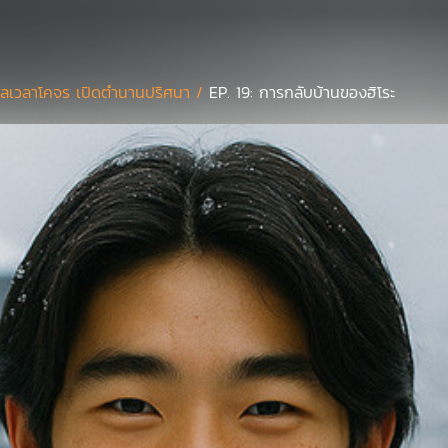
ลเวลาโคจร เปิดตำนานปริศนา /
EP. 19: การกลับบ้านของฮิโระ