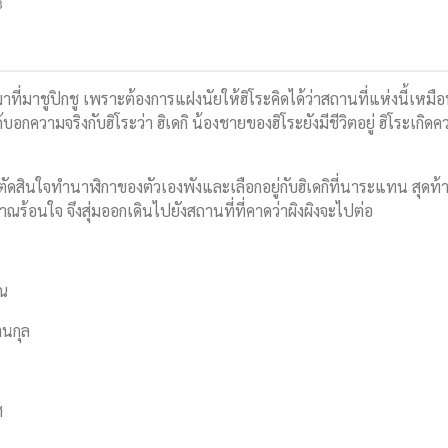
8
าที่มาชูปิกชู เพราะต้องการแฝงนัยให้ฮิโระคิดได้ว่าสถานที่แห่งนี้เหม
บอกความจริงกับฮิโระว่า ฮิเดกิ น้องชายของฮิโระยังมีชีวิตอยู่ ฮิโระเกิ
เขาตัดสินใจทำนาฬิกาของตัวเองพังและเลือกอยู่กับฮิเดกิที่นาระแทน สุดท
ราณร้อนใจ จึงสุ่มออกเดินไปยังสถานที่ที่คาดว่าผิงผิงจะไปต่อ
รณ
านกุล
ศ