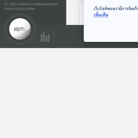
Ⓒ 2020 องค์การกระจายเสียงและแพร่ภาพ
เว็บไซต์ของเรามีการจัดเก็
สาธารณะแห่งประเทศไทย
ตอนถัดไป
เพิ่มเติม
22:50
EP. 20: อดีต ปัจจุบัน
อนาคต
กาลเวลาโคจร เปิด
ตำนานปริศนา
ตอนที่เกี่ยวข้อง