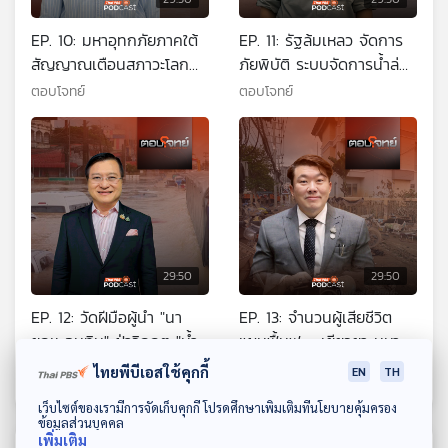
EP. 10: มหาอุทกภัยภาคใต้
EP. 11: รัฐล้มเหลว จัดการ
สัญญาณเตือนสภาวะโลก
ภัยพิบัติ ระบบจัดการน้ำล่ม
เดือด ?
?
ตอบโจทย์
ตอบโจทย์
29:50
29:50
EP. 12: วัดฝีมือผู้นำ "นา
EP. 13: จำนวนผู้เสียชีวิต
ยกฯ อนุทิน" ฝ่าวิกฤต "น้ำ
แผนฟื้นฟู - เยียวยา มหา
ท่วมใหญ่ภาคใต้" ?
อุทกภัยภาคใต้
ตอบโจทย์
ตอบโจทย์
ไทยพีบีเอสใช้คุกกี้
EN
TH
ดาวน์โหลด Thai PBS Podcast Application
เว็บไซต์ของเรามีการจัดเก็บคุกกี้ โปรดศึกษาเพิ่มเติมที่นโยบายคุ้มครอง
ข้อมูลส่วนบุคคล
เพิ่มเติม