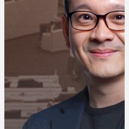
คุณ
เพลง
บทความ
ข่าว
และ
กิจกรรม
เกี่ยว
กับ
เรา