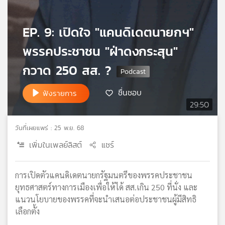
เครือ
ข่าย
EP. 9: เปิดใจ "แคนดิเดตนายกฯ"
วิทยุ
ไทย
พรรคประชาชน "ฝ่าดงกระสุน"
พี
บี
กวาด 250 สส. ?
เอส
ชื่นชอบ
ฟังรายการ
29:50
แผนที่
วิทยุ
วันที่เผยแพร่ : 25 พ.ย. 68
เครือ
เพิ่มในเพลย์ลิสต์
แชร์
ข่าย
การเปิดตัวแคนดิเดตนายกรัฐมนตรีของพรรคประชาชน
ยุทธศาสตร์ทางการเมืองเพื่อให้ได้ สส.เกิน 250 ที่นั่ง และ
แนวนโยบายของพรรคที่จะนำเสนอต่อประชาชนผู้มีสิทธิ
เลือกตั้ง