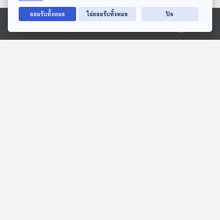
ตอนที่เกี่ยวข้อง
ยอมรับทั้งหมด
ไม่ยอมรับทั้งหมด
ปิด
Ⓒ 2020 องค์การกระจายเสียงและแพร่ภาพสาธารณะแห่งประเทศไทย
29:50
29:50
EP. 733: 5 ไอเดียธุรกิจที่
EP. 160: เปรมปรีดิ์ ธัชแก้ว
ต่อยอดจากความขี้เกียจ
กรพินธุ์ | รอบ 13.00 | วัน
เด็ก 2569
เศรษฐกิจติดบ้าน
Podcaster ตัวน้อย