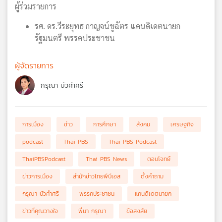
ผู้ร่วมรายการ
รศ. ดร.วีระยุทธ กาญจน์ชูฉัตร แคนดิเดตนายก
รัฐมนตรี พรรคประชาชน
ผู้จัดรายการ
กรุณา บัวคำศรี
การเมือง
ข่าว
การศึกษา
สังคม
เศรษฐกิจ
podcast
Thai PBS
Thai PBS Podcast
ThaiPBSPodcast
Thai PBS News
ตอบโจทย์
ข่าวการเมือง
สำนักข่าวไทยพีบีเอส
ตั้งคำถาม
กรุณา บัวคำศรี
พรรคประชาชน
แคนดิเดตนายก
ข่าวที่คุณวางใจ
พี่นา กรุณา
ข้อสงสัย