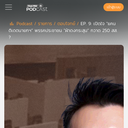
เข้าสู่ระบบ
Podcast /
รายการ /
ตอบโจทย์ /
EP. 9: เปิดใจ "แคน
ดิเดตนายกฯ" พรรคประชาชน "ฝ่าดงกระสุน" กวาด 250 สส.
Podcast
?
เพล
ย์
ลิ
สต์
แนะนำ
เพล
ย์
ลิ
สต์
ของ