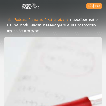
เข้าสู่ระบบ
Podcast /
รายการ /
หน้าต่างโลก /
คนจีนต้องการย้าย
ประเทศมากขึ้น หลังรัฐบาลออกกฎหมายคุมเข้มการกวดวิชา
Podcast
และโรงเรียนนานาชาติ
เพล
ย์
ลิ
สต์
แนะนำ
เพล
ย์
ลิ
สต์
ของ