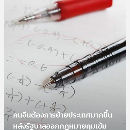
คุณ
เพลง
บทความ
ข่าว
และ
กิจกรรม
เกี่ยว
กับ
คนจีนต้องการย้ายประเทศมากขึ้น
เรา
หลังรัฐบาลออกกฎหมายคุมเข้ม