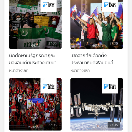
27:05
27:05
นักศึกษาในรัฐกรณาฏกะ
เปิดฉากศึกเลือกตั้ง
ของอินเดียประท้วงนโยบาย
ประธานาธิบดีฟิลิปปินส์
ห้ามหญิงมุสลิมสวมใส่ฮิ
2022
หน้าต่างโลก
หน้าต่างโลก
ญาบในห้องเรียน
27:05
27:05