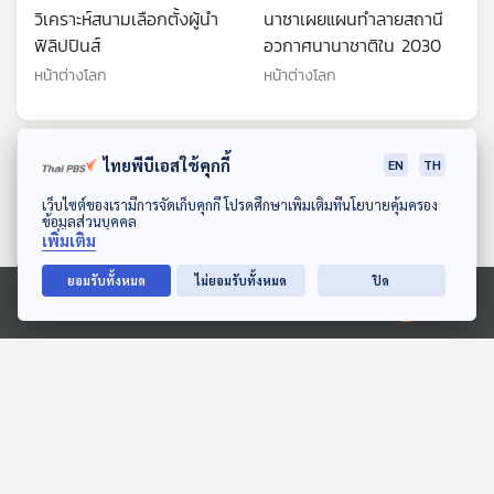
วิเคราะห์สนามเลือกตั้งผู้นำ
นาซาเผยแผนทำลายสถานี
ฟิลิปปินส์
อวกาศนานาชาติใน 2030
หน้าต่างโลก
หน้าต่างโลก
ไทยพีบีเอสใช้คุกกี้
ตอนที่เกี่ยวข้อง
EN
TH
ดาวน์โหลด Thai PBS Podcast Application
เว็บไซต์ของเรามีการจัดเก็บคุกกี้ โปรดศึกษาเพิ่มเติมที่นโยบายคุ้มครอง
ข้อมูลส่วนบุคคล
เพิ่มเติม
ยอมรับทั้งหมด
ไม่ยอมรับทั้งหมด
ปิด
Ⓒ 2020 องค์การกระจายเสียงและแพร่ภาพสาธารณะแห่งประเทศไทย
27:05
27:05
ฟังเพลง-เล่นดนตรี ลด
คนรุ่นใหม่เกาหลีใต้แห่เข้า
เสี่ยงสมองเสื่อมในผู้สูงอายุ
Daiso กลางภาวะเงินเฟ้อ
เกือบ 40%
พุ่งสูง
หน้าต่างโลก
หน้าต่างโลก