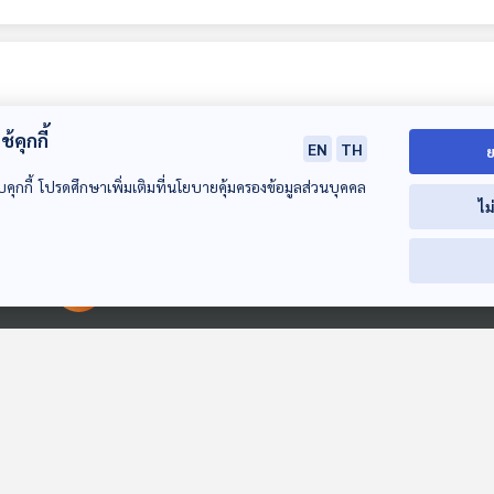
้คุกกี้
EN
TH
ย
บคุกกี้ โปรดศึกษาเพิ่มเติมที่นโยบายคุ้มครองข้อมูลส่วนบุคคล
ไม
25:05
25:05
2
ประเทศไหนมีความสุข
ส่องกระแสสินค้า
กระแสต่อต้าน E
00:00:00
00:00:00
ที่สุดในโลกปี 2025?
Made in Russia ใน
Musk สะเทือนธุ
จีน
Tesla
หน้าต่างโลก
หน้าต่างโลก
หน้าต่างโลก