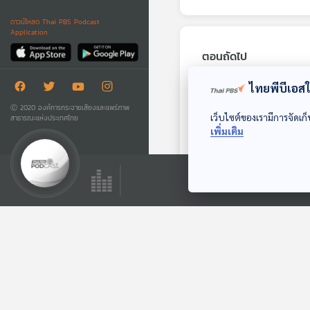
ดาวน์โหลด Thai PBS Podcast
Application
ตอนถัดไป
ไทยพีบีเอสใช
Ⓒ 2020 องค์การกระจายเสียงและแพร่ภาพ
เว็บไซต์ของเรามีการจัดเก็
สาธารณะแห่งประเทศไทย
เพิ่มเติม
25:05
ส่องผลกระทบด้าน
สุขภาพนักบินอาวกา
ศตกค้าง 9 เดือน
หน้าต่างโลก
ตอนที่เกี่ยวข้อง