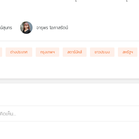
ตน์สุนทร
จารุพร โอภาสรัตน์
ต่างประเทศ
กรุงเทพฯ
สตาร์บัคส์
ชาวประมง
สหรัฐฯ