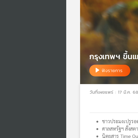
กรุงเทพฯ ขึ้นแ
ฟังรายการ
วันที่เผยแพร่ : 17 มี.ค. 6
ชาวประมงเปรูรอดช
ศาลสหรัฐฯ สั่งสตา
นิตยสาร Time Out