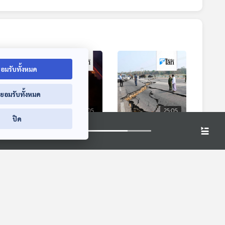
อมรับทั้งหมด
่ยอมรับทั้งหมด
5:05
25:05
25:05
ปิด
lon
เปิดสาเหตุไฟป่า
ส่องแผ่นดินไหวใน
รกิจ
เกาหลีใต้รุนแรงสุดใน
รอบ 10 ปี มีที่ไหน
ประวัติศาสตร์ของ
รุนแรงขนาด 7 ขึ้นไป
หน้าต่างโลก
หน้าต่างโลก
ประเทศ
บ้าง