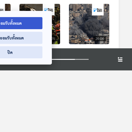
อมรับทั้งหมด
่ยอมรับทั้งหมด
6:06
26:06
26:06
ง" บน
ตะวันออกกลางยังระอุ
สงครามในตะวันออ
ปิด
หลังสหรัฐฯ-อิสราเอล
อกกลางยืดเยื้อเข้าสู่
ถล่มอิหร่าน
วันที่ 6
หน้าต่างโลก
หน้าต่างโลก