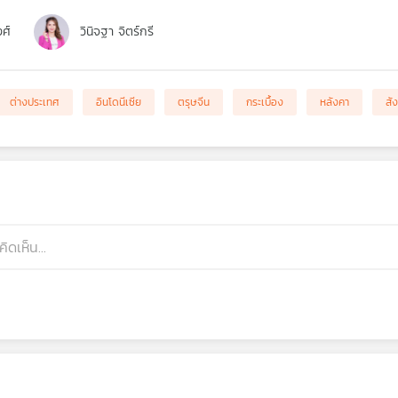
งศ์
วินิจฐา จิตร์กรี
ต่างประเทศ
อินโดนีเซีย
ตรุษจีน
กระเบื้อง
หลังคา
สัง