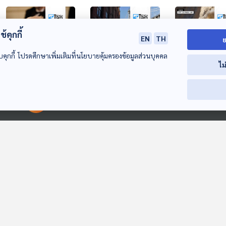
้คุกกี้
EN
TH
ย
บคุกกี้ โปรดศึกษาเพิ่มเติมที่นโยบายคุ้มครองข้อมูลส่วนบุคคล
ไม
26:06
26:06
2
จับตา "ทรัมป์" แถลง
ถ้าชาวอเมริกันบาง
กระแส "พันช์คุ
นโยบายต่อสภาหลัง
ส่วนเปลี่ยน
โลกออนไลน์
00:00:00
00:00:00
ถูกศาลสูงคว่ำ
พฤติกรรม จะเปลี่ยน
หน้าต่างโลก
หน้าต่างโลก
หน้าต่างโลก
มาตรการภาษี
สภาวะโลกร้อนอย่างไร
บ้าง