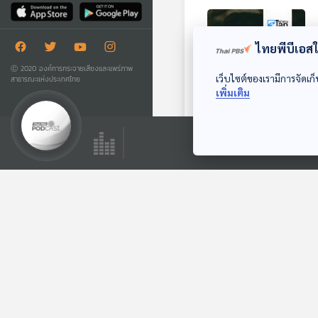
ไทยพีบีเอสใช
Ⓒ 2020 องค์การกระจายเสียงและแพร่ภาพ
เว็บไซต์ของเรามีการจัดเก็
สาธารณะแห่งประเทศไทย
เพิ่มเติม
26:06
นักวิทย์แนะเลี่ยงนอน
ยาวชดเชยช่วงหยุด
ยาว
หน้าต่างโลก
ตอนที่เกี่ยวข้อง