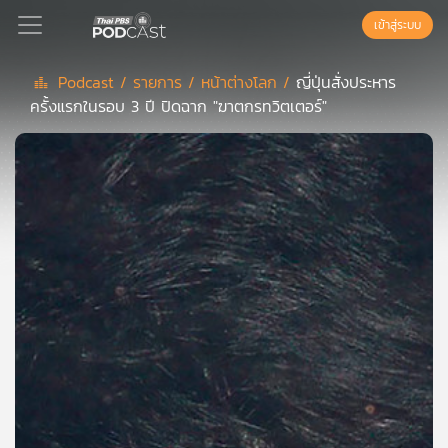
เข้าสู่ระบบ
Podcast /
รายการ /
หน้าต่างโลก /
ญี่ปุ่นสั่งประหาร
ครั้งแรกในรอบ 3 ปี ปิดฉาก "ฆาตกรทวิตเตอร์"
Podcast
เพล
ย์
ลิ
สต์
แนะนำ
เพล
ย์
ลิ
สต์
ของ