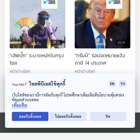
25:31
25:31
"เลิฟบั๊ก" ระบาดหนักในกรุง
"ทรัมป์" ร่อนจดหมายแจ้ง
โซล
ภาษี 14 ประเทศ
หน้าต่างโลก
หน้าต่างโลก
ไทยพีบีเอสใช้คุกกี้
EN
TH
ดาวน์โหลด Thai PBS Podcast Application
เว็บไซต์ของเรามีการจัดเก็บคุกกี้ โปรดศึกษาเพิ่มเติมที่นโยบายคุ้มครอง
ตอนที่เกี่ยวข้อง
ข้อมูลส่วนบุคคล
เพิ่มเติม
ยอมรับทั้งหมด
ไม่ยอมรับทั้งหมด
ปิด
Ⓒ 2020 องค์การกระจายเสียงและแพร่ภาพสาธารณะแห่งประเทศไทย