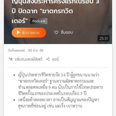
ญี่ปุ่นสั่งประหารครั้งแรกในรอบ 3
เครือ
ปี ปิดฉาก "ฆาตกรทวิต
ข่าย
วิทยุ
เตอร์"
ไทย
พี
ชื่นชอบ
ฟังรายการ
บี
25:31
เอส
วันที่เผยแพร่ : 30 มิ.ย. 68
เพิ่มในเพลย์ลิสต์
แชร์
แผนที่
วิทยุ
เครือ
ญี่ปุ่นประหารชีวิตชายวัย 34 ปี ผู้ถูกขนานนามว่า
ข่าย
"ฆาตกรทวิตเตอร์" ฐานความผิดฆาตกรรมและ
ชำแหละศพเหยื่อ 9 คน นับเป็นการใช้โทษประหาร
ชีวิตครั้งแรกของประเทศในรอบเกือบ 3 ปี
เหนื่อยล้าตลอดเวลา อาจเป็นสัญญาณของปัญหา
สุขภาพที่ซ่อนอยู่ เช่น มะเร็ง เบาหวาน