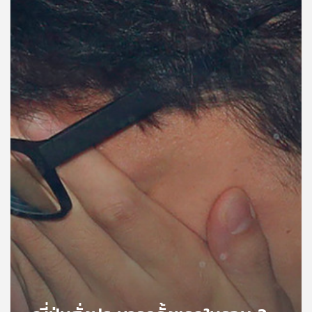
คุณ
เพลง
บทความ
ข่าว
และ
กิจกรรม
เกี่ยว
กับ
เรา