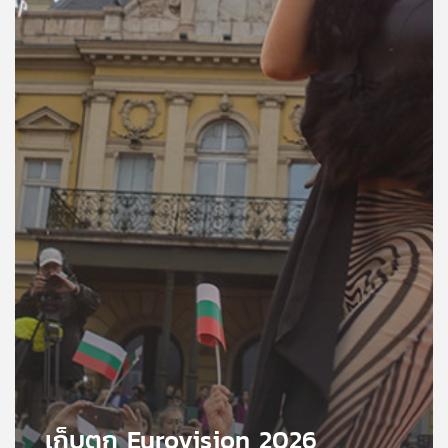
คุณ
เพลง
บทความ
ข่าว
และ
กิจกรรม
เกี่ยว
กับ
เรา
เก็บตก Eurovision 2026