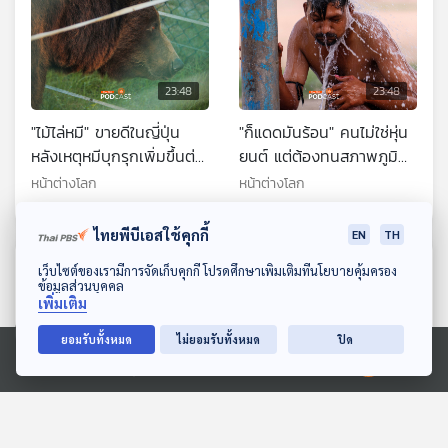
23:48
23:48
"ไม้ไล่หมี" ขายดีในญี่ปุ่น
"ก็แดดมันร้อน" คนไม่ใช่หุ่น
หลังเหตุหมีบุกรุกเพิ่มขึ้นต่อ
ยนต์ แต่ต้องทนสภาพภูมิ
เนื่อง
อากาศโลกที่ร้อนขึ้น
หน้าต่างโลก
หน้าต่างโลก
ไทยพีบีเอสใช้คุกกี้
EN
TH
ตอนที่เกี่ยวข้อง
ดาวน์โหลด Thai PBS Podcast Application
เว็บไซต์ของเรามีการจัดเก็บคุกกี้ โปรดศึกษาเพิ่มเติมที่นโยบายคุ้มครอง
ข้อมูลส่วนบุคคล
เพิ่มเติม
ยอมรับทั้งหมด
ไม่ยอมรับทั้งหมด
ปิด
Ⓒ 2020 องค์การกระจายเสียงและแพร่ภาพสาธารณะแห่งประเทศไทย
23:48
23:48