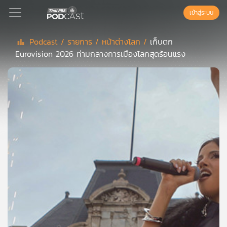
เข้าสู่ระบบ
Podcast /
รายการ /
หน้าต่างโลก /
เก็บตก
Eurovision 2026 ท่ามกลางการเมืองโลกสุดร้อนแรง
Podcast
เพล
ย์
ลิ
สต์
แนะนำ
เพล
ย์
ลิ
สต์
ของ