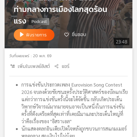
เครือ
ท่ามกลางการเมืองโลกสุดร้อน
ข่าย
แรง
วิทยุ
ไทย
พี
ชื่นชอบ
ฟังรายการ
บี
23:48
เอส
วันที่เผยแพร่ : 20 พ.ค. 69
เพิ่มในเพลย์ลิสต์
แชร์
แผนที่
วิทยุ
เครือ
การแข่งขันประกวดเพลง Eurovision Song Contest
ข่าย
2026 จบลงด้วยชัยชนะครั้งประวัติศาสตร์ของบัลแกเรีย
แต่กว่าการแข่งขันครั้งนี้จะได้จัดขึ้น กลับเกิดประเด็น
วิพากษ์วิจารณ์มากมายจนอาจเป็นหนึ่งในการแข่งขัน
ครั้งที่ตึงเครียดที่สุดเท่าที่เคยมีมาและประเด็นใหญ่ที่
ว่าคือเรื่องของ "อิสราเอล"
นักแสดงตลกอินเดียเปิดใจหลังถูกขบวนการสแกมเมอร์
หลอกลวง สูญเงินไปไม่น้อย