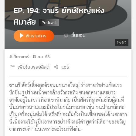
เครือ
EP. 194: จามรี ยักษ์ใหญ่แห่ง
ข่าย
หิมาลัย
วิทยุ
ไทย
พี
ชื่นชอบ
ฟังรายการ
บี
15:10
เอส
วันที่เผยแพร่ : 13 ก.ย. 68
เพิ่มในเพลย์ลิสต์
แชร์
แผนที่
วิทยุ
เครือ
จามรี
สัตว์เลี้ยงลูกด้วยนมขนาดใหญ่ ร่างกายกำยำแข็งแรง
ข่าย
บึกบึน รูปร่างหน้าตาคล้ายวัวกระทิง ขนดกหนาและยาว
อาศัยอยู่ในเขตเทือกเขาหิมาลัย เป็นสัตว์ที่ผูกพันธ์กับผู้คนที่
นั่นมายาวนานและมีประโยชน์มากมาย เช่น ขนนำมาถักทอ
เป็นเครื่องนุ่มห่มได้ หรืออึของมันยังเป็นเชื้อเพลงได้ นอกจาก
นี้เนื้อจามรียังเป็นอาหารอย่างดี จนมีคำพูดว่านี่คือ "ของขวัญ
จากพระเจ้า" นั้นเพราะอะไรมาฟังกัน