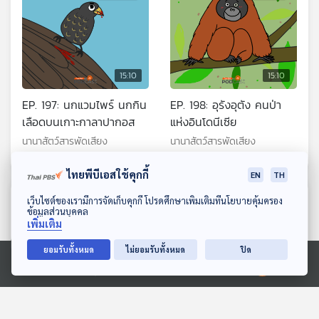
15:10
15:10
EP. 197: นกแวมไพร์ นกกิน
EP. 198: อุรังอุตัง คนป่า
เลือดบนเกาะกาลาปากอส
แห่งอินโดนีเซีย
นานาสัตว์สารพัดเสียง
นานาสัตว์สารพัดเสียง
ไทยพีบีเอสใช้คุกกี้
EN
TH
ดาวน์โหลด Thai PBS Podcast Application
ตอนที่เกี่ยวข้อง
เว็บไซต์ของเรามีการจัดเก็บคุกกี้ โปรดศึกษาเพิ่มเติมที่นโยบายคุ้มครอง
ข้อมูลส่วนบุคคล
เพิ่มเติม
ยอมรับทั้งหมด
ไม่ยอมรับทั้งหมด
ปิด
Ⓒ 2020 องค์การกระจายเสียงและแพร่ภาพสาธารณะแห่งประเทศไทย