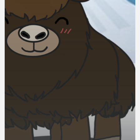
คุณ
เพลง
บทความ
ข่าว
และ
กิจกรรม
เกี่ยว
กับ
เรา