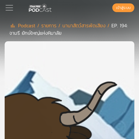
เข้าสู่ระบบ
Podcast /
รายการ /
นานาสัตว์สารพัดเสียง /
EP. 194:
จามรี ยักษ์ใหญ่แห่งหิมาลัย
Podcast
เพล
ย์
ลิ
สต์
แนะนำ
เพล
ย์
ลิ
สต์
ของ