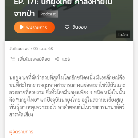
EP. 171: นกยูงไทย กำลังหายไป
เครือ
จากป่า
ข่าย
วิทยุ
ชื่นชอบ
ไทย
ฟังรายการ
พี
15:56
บี
เอส
วันที่เผยแพร่ : 05 เม.ย. 68
เพิ่มในเพลย์ลิสต์
แชร์
แผนที่
วิทยุ
นกยูง
นกที่จัดว่าสวยที่สุดในโลกอีกชนิดหนึ่ง มีเอกลักษณ์คือ
เครือ
ขนที่สะโพกยาวคลุมหางสามารถกางแผ่ออกมาโชว์สีสันและ
ข่าย
ลวดลายที่สวยงาม ซึ่งทั่วโลกมีนกยูงเพียง 3 ชนิด หนึ่งในนั้น
คือ "นกยูงไทย" แต่ปัจจุบันนกยูงไทย อยู่ในสถานะเสี่ยงสูญ
พันธุ์ สาเหตุเพราะอะไร หาคำตอบกันในรายการนานาสัตว์
สารพัดเสียง
ผู้จัดรายการ