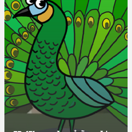
คุณ
เพลง
บทความ
ข่าว
และ
กิจกรรม
เกี่ยว
กับ
เรา