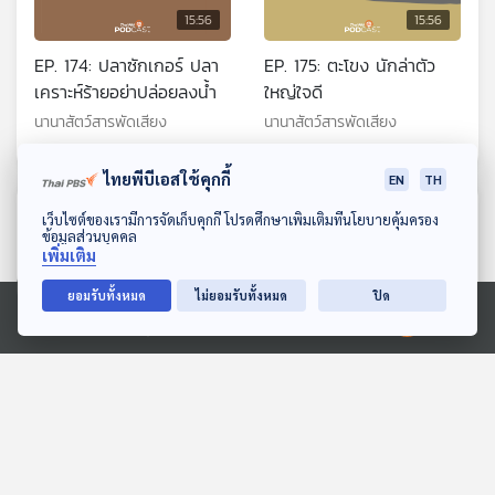
15:56
15:56
EP. 174: ปลาซักเกอร์ ปลา
EP. 175: ตะโขง นักล่าตัว
เคราะห์ร้ายอย่าปล่อยลงน้ำ
ใหญ่ใจดี
นานาสัตว์สารพัดเสียง
นานาสัตว์สารพัดเสียง
ไทยพีบีเอสใช้คุกกี้
EN
TH
ตอนที่เกี่ยวข้อง
ดาวน์โหลด Thai PBS Podcast Application
เว็บไซต์ของเรามีการจัดเก็บคุกกี้ โปรดศึกษาเพิ่มเติมที่นโยบายคุ้มครอง
ข้อมูลส่วนบุคคล
เพิ่มเติม
ยอมรับทั้งหมด
ไม่ยอมรับทั้งหมด
ปิด
Ⓒ 2020 องค์การกระจายเสียงและแพร่ภาพสาธารณะแห่งประเทศไทย
15:56
15:56
EP. 8: ล่องไพร เมืองลับแล
ปราสาททรายของแซนดี้
ห้องสมุดหลังไมค์
สื่อเสียงนิทาน : นิทานเด็กเล็ก