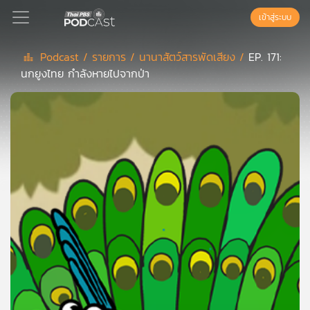
เข้าสู่ระบบ
Podcast /
รายการ /
นานาสัตว์สารพัดเสียง /
EP. 171:
นกยูงไทย กำลังหายไปจากป่า
Podcast
เพล
ย์
ลิ
สต์
แนะนำ
เพล
ย์
ลิ
สต์
ของ